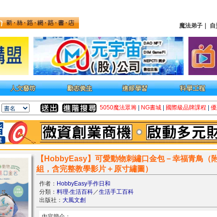
魔法弟子
｜
自
5050魔法眾籌
|
NG書城
|
國際級品牌課程
|
優
【HobbyEasy】可愛動物刺繡口金包－幸福青鳥
組，含完整教學影片＋原寸繡圖）
作者：
HobbyEasy手作日和
分類：
料理‧生活百科
／
生活手工百科
出版社：
大風文創
內容簡介：