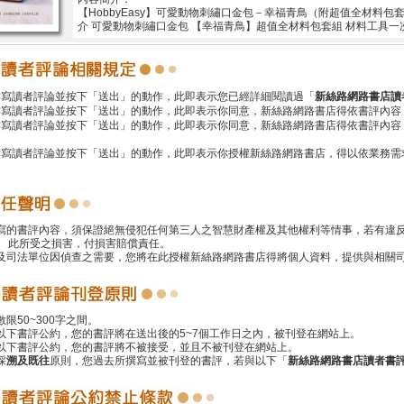
【HobbyEasy】可愛動物刺繡口金包－幸福青鳥（附超值全材料
介 可愛動物刺繡口金包 【幸福青鳥】超值全材料包套組 材料工具一
撰寫讀者評論並按下「送出」的動作，此即表示您已經詳細閱讀過「
新絲路網路書店讀
撰寫讀者評論並按下「送出」的動作，此即表示你同意，新絲路網路書店得依書評內容
撰寫讀者評論並按下「送出」的動作，此即表示你同意，新絲路網路書店得依書評內容
撰寫讀者評論並按下「送出」的動作，此即表示你授權新絲路網路書店，得以依業務需
撰寫的書評內容，須保證絕無侵犯任何第三人之智慧財產權及其他權利等情事，若有違
 此所受之損害，付損害賠償責任。
警及司法單位因偵查之需要，您將在此授權新絲路網路書店得將個人資料，提供與相關
數限50~300字之間。
遵以下書評公約，您的書評將在送出後的5~7個工作日之內，被刊登在網站上。
反以下書評公約，您的書評將不被接受，並且不被刊登在網站上。
採
溯及既往
原則，您過去所撰寫並被刊登的書評，若與以下「
新絲路網路書店讀者書