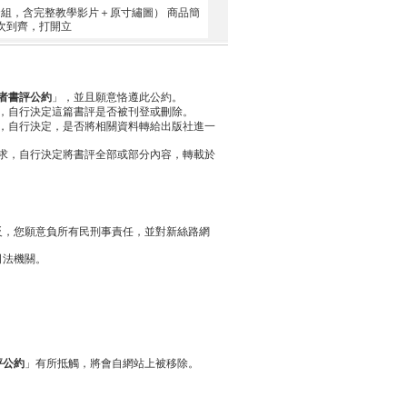
包套組，含完整教學影片＋原寸繡圖） 商品簡
次到齊，打開立
者書評公約
」，並且願意恪遵此公約。
，自行決定這篇書評是否被刊登或刪除。
，自行決定，是否將相關資料轉給出版社進一
求，自行決定將書評全部或部分內容，轉載於
反，您願意負所有民刑事責任，並對新絲路網
司法機關。
評公約
」有所抵觸，將會自網站上被移除。