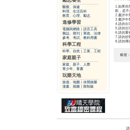
勵志養生
1.如果
醫療、保健
歡，是不
料理、生活百科
2.書評中
教育、心理、勵志
3.書評
進修學習
4.請勿
5.請勿
電腦與網路
｜
語言工具
6.請勿
雜誌、期刊
｜
軍政、法律
7.請勿
參考、考試、教科用書
8.請勿
科學工程
科學、自然
｜
工業、工程
帳號
家庭親子
家庭、親子、人際
青少年、童書
玩樂天地
旅遊、地圖
｜
休閒娛樂
漫畫、插圖
｜
限制級
請