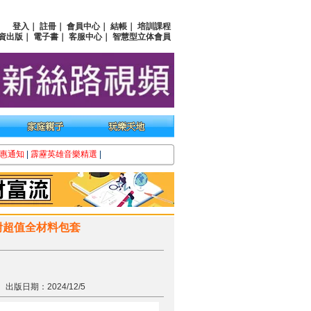
登入
｜
註冊
｜
會員中心
｜
結帳
｜
培訓課程
資出版
｜
電子書
｜
客服中心
｜
智慧型立体會員
惠通知
|
霹靂英雄音樂精選
|
（附超值全材料包套
出版日期：2024/12/5