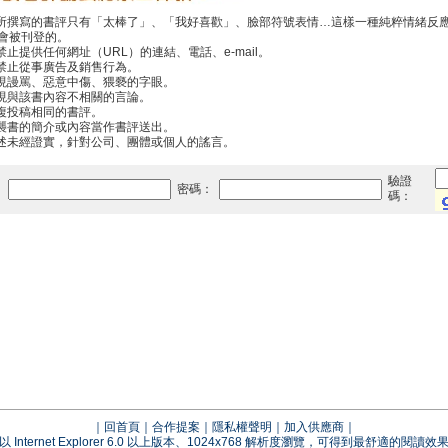
你所撰寫的書評只有「太棒了」、「我好喜歡」、臉部符號表情…這樣一種純粹情緒反
會被刊登的。
禁止提供任何網址（URL）的連結、電話、e-mail。
中禁止從事廣告及銷售行為。
出現謾罵、惡意中傷、猥褻的字眼。
出現與該書內容不相關的言論。
重複投稿相同的書評。
抄襲書的簡介或內容當作書評送出。
傳述未經證實，針對公司、團體或個人的謠言。
驗證
：
密碼：
碼：
｜
回首頁
｜
合作提案
｜
隱私權聲明
｜
加入供應商
｜
以 Internet Explorer 6.0 以上版本、1024x768 解析度瀏覽，可得到最舒適的閱讀效