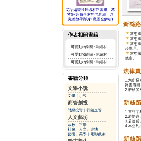
花朵編織袋鉤織材料套組—暮
紫(附超值全材料包套組，含
完整教學影片+織圖全解析)
當您
當您
當您
．
可愛動物刺繡×刺繡材
步處理。
當您
．
可愛動物刺繡×刺繡材
他處。
．
可愛動物刺繡×刺繡材
1.您所
路書店因
文學小說
2.若檢
文學
｜
小說
商管創投
財經投資
｜
行銷企管
1.書評字
2.若恪
人文藝坊
3.若違
宗教、哲學
4.本公約
社會、人文、史地
藝術、美學
｜
電影戲劇