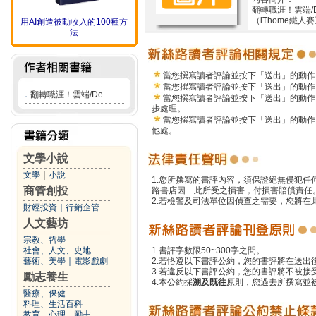
翻轉職涯！雲端/
（iThome鐵
用AI創造被動收入的100種方
法
當您撰寫讀者評論並按下「送出」的動作
當您撰寫讀者評論並按下「送出」的動作
．
翻轉職涯！雲端/De
當您撰寫讀者評論並按下「送出」的動作
步處理。
當您撰寫讀者評論並按下「送出」的動作
他處。
文學小說
文學
｜
小說
1.您所撰寫的書評內容，須保證絕無侵犯
商管創投
路書店因 此所受之損害，付損害賠償責任
2.若檢警及司法單位因偵查之需要，您將
財經投資
｜
行銷企管
人文藝坊
宗教、哲學
社會、人文、史地
1.書評字數限50~300字之間。
藝術、美學
｜
電影戲劇
2.若恪遵以下書評公約，您的書評將在送出
3.若違反以下書評公約，您的書評將不被接
勵志養生
4.本公約採
溯及既往
原則，您過去所撰寫並
醫療、保健
料理、生活百科
教育、心理、勵志