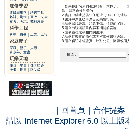
進修學習
1.如果你所撰寫的書評只有「太棒了」、
歡，是不會被刊登的。
電腦與網路
｜
語言工具
2.書評中禁止提供任何網址（URL）的連結、電
雜誌、期刊
｜
軍政、法律
3.書評中禁止從事廣告及銷售行為。
參考、考試、教科用書
4.請勿出現謾罵、惡意中傷、猥褻的字眼。
科學工程
5.請勿出現與該書內容不相關的言論。
6.請勿重複投稿相同的書評。
科學、自然
｜
工業、工程
7.請勿抄襲書的簡介或內容當作書評送出。
家庭親子
8.請勿傳述未經證實，針對公司、團體或個
家庭、親子、人際
青少年、童書
帳號：
玩樂天地
旅遊、地圖
｜
休閒娛樂
漫畫、插圖
｜
限制級
｜
回首頁
｜
合作提案
請以 Internet Explorer 6.