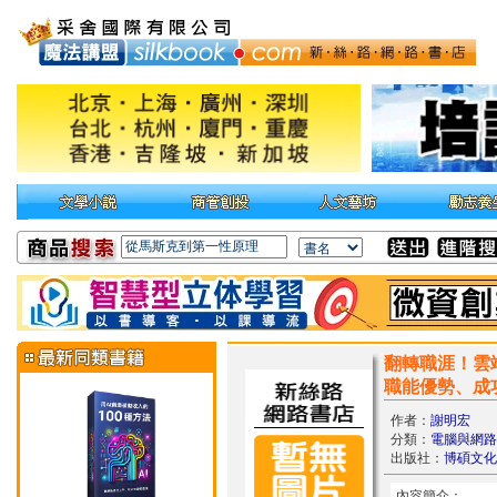
翻轉職涯！雲端
職能優勢、成
作者：
謝明宏
分類：
電腦與網路
出版社：
博碩文化
內容簡介：