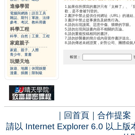
進修學習
1.如果你所撰寫的書評只有「太棒了」、
歡，是不會被刊登的。
電腦與網路
｜
語言工具
2.書評中禁止提供任何網址（URL）的連結、電
雜誌、期刊
｜
軍政、法律
3.書評中禁止從事廣告及銷售行為。
參考、考試、教科用書
4.請勿出現謾罵、惡意中傷、猥褻的字眼。
科學工程
5.請勿出現與該書內容不相關的言論。
6.請勿重複投稿相同的書評。
科學、自然
｜
工業、工程
7.請勿抄襲書的簡介或內容當作書評送出。
家庭親子
8.請勿傳述未經證實，針對公司、團體或個
家庭、親子、人際
青少年、童書
帳號：
玩樂天地
旅遊、地圖
｜
休閒娛樂
漫畫、插圖
｜
限制級
｜
回首頁
｜
合作提案
請以 Internet Explorer 6.