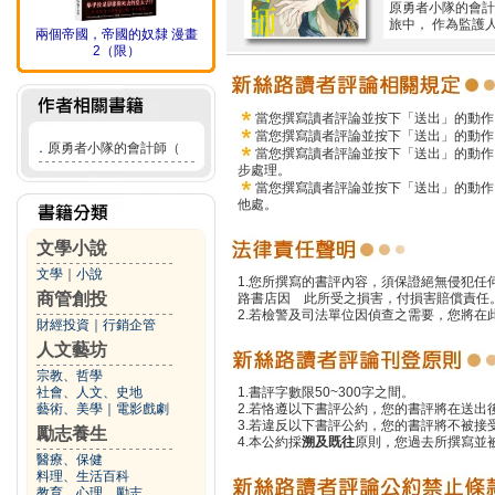
原勇者小隊的會計
旅中， 作為監護
兩個帝國，帝國的奴隸 漫畫
2（限）
當您撰寫讀者評論並按下「送出」的動作
當您撰寫讀者評論並按下「送出」的動作
．
原勇者小隊的會計師（
當您撰寫讀者評論並按下「送出」的動作
步處理。
當您撰寫讀者評論並按下「送出」的動作
他處。
文學小說
文學
｜
小說
1.您所撰寫的書評內容，須保證絕無侵犯
商管創投
路書店因 此所受之損害，付損害賠償責任
2.若檢警及司法單位因偵查之需要，您將
財經投資
｜
行銷企管
人文藝坊
宗教、哲學
社會、人文、史地
1.書評字數限50~300字之間。
藝術、美學
｜
電影戲劇
2.若恪遵以下書評公約，您的書評將在送出
3.若違反以下書評公約，您的書評將不被接
勵志養生
4.本公約採
溯及既往
原則，您過去所撰寫並
醫療、保健
料理、生活百科
教育、心理、勵志