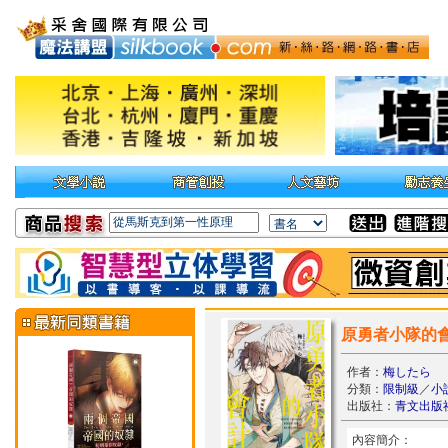
原勇者小隊的
作者：
梅したら
分類：
限制級
／
小
出版社：
青文出版
內容簡介：