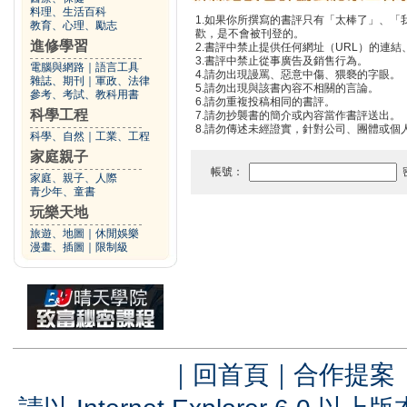
料理、生活百科
1.如果你所撰寫的書評只有「太棒了」、
教育、心理、勵志
歡，是不會被刊登的。
進修學習
2.書評中禁止提供任何網址（URL）的連結、電
3.書評中禁止從事廣告及銷售行為。
電腦與網路
｜
語言工具
4.請勿出現謾罵、惡意中傷、猥褻的字眼。
雜誌、期刊
｜
軍政、法律
5.請勿出現與該書內容不相關的言論。
參考、考試、教科用書
6.請勿重複投稿相同的書評。
科學工程
7.請勿抄襲書的簡介或內容當作書評送出。
8.請勿傳述未經證實，針對公司、團體或個
科學、自然
｜
工業、工程
家庭親子
帳號：
家庭、親子、人際
青少年、童書
玩樂天地
旅遊、地圖
｜
休閒娛樂
漫畫、插圖
｜
限制級
｜
回首頁
｜
合作提案