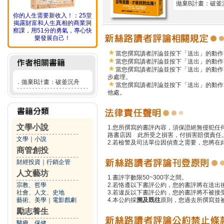
拋棄B計畫：破釜
你的人生需要新收入！：25堂
揭露財富和人生真相的商業洞
察課，用51分的勇氣，專心快
樂發展自己！
當您撰寫讀者評論並按下「送出」的動作
當您撰寫讀者評論並按下「送出」的動作
當您撰寫讀者評論並按下「送出」的動作
步處理。
．
拋棄B計畫：破釜沉舟
當您撰寫讀者評論並按下「送出」的動作
他處。
文學小說
1.您所撰寫的書評內容，須保證絕無侵犯
路書店因 此所受之損害，付損害賠償責任
文學
｜
小說
2.若檢警及司法單位因偵查之需要，您將
商管創投
財經投資
｜
行銷企管
人文藝坊
1.書評字數限50~300字之間。
宗教、哲學
2.若恪遵以下書評公約，您的書評將在送出
社會、人文、史地
3.若違反以下書評公約，您的書評將不被接
藝術、美學
｜
電影戲劇
4.本公約採
溯及既往
原則，您過去所撰寫並
勵志養生
醫療、保健