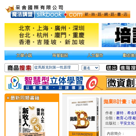
拋棄B計畫：
作者：
麥特．希金
分類：
教育‧心理‧
出版社：
平安文化
內容簡介：