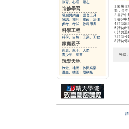
教育、心理、勵志
1.如果
進修學習
歡，是不
2.書評中
電腦與網路
｜
語言工具
3.書評
雜誌、期刊
｜
軍政、法律
4.請勿
參考、考試、教科用書
5.請勿
科學工程
6.請勿
7.請勿
科學、自然
｜
工業、工程
8.請勿
家庭親子
家庭、親子、人際
帳號
青少年、童書
玩樂天地
旅遊、地圖
｜
休閒娛樂
漫畫、插圖
｜
限制級
請