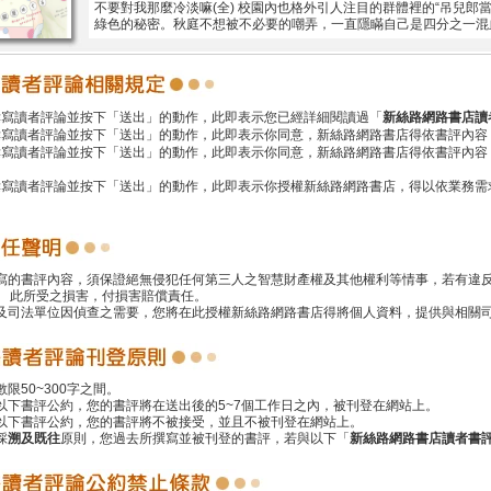
不要對我那麼冷淡嘛(全) 校園內也格外引人注目的群體裡的“吊兒郎當
綠色的秘密。秋庭不想被不必要的嘲弄，一直隱瞞自己是四分之一混
撰寫讀者評論並按下「送出」的動作，此即表示您已經詳細閱讀過「
新絲路網路書店讀
撰寫讀者評論並按下「送出」的動作，此即表示你同意，新絲路網路書店得依書評內容
撰寫讀者評論並按下「送出」的動作，此即表示你同意，新絲路網路書店得依書評內容
撰寫讀者評論並按下「送出」的動作，此即表示你授權新絲路網路書店，得以依業務需
撰寫的書評內容，須保證絕無侵犯任何第三人之智慧財產權及其他權利等情事，若有違
 此所受之損害，付損害賠償責任。
警及司法單位因偵查之需要，您將在此授權新絲路網路書店得將個人資料，提供與相關
數限50~300字之間。
遵以下書評公約，您的書評將在送出後的5~7個工作日之內，被刊登在網站上。
反以下書評公約，您的書評將不被接受，並且不被刊登在網站上。
採
溯及既往
原則，您過去所撰寫並被刊登的書評，若與以下「
新絲路網路書店讀者書