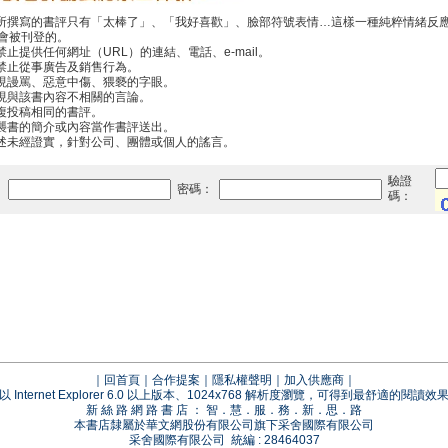
你所撰寫的書評只有「太棒了」、「我好喜歡」、臉部符號表情…這樣一種純粹情緒反
會被刊登的。
禁止提供任何網址（URL）的連結、電話、e-mail。
中禁止從事廣告及銷售行為。
出現謾罵、惡意中傷、猥褻的字眼。
出現與該書內容不相關的言論。
重複投稿相同的書評。
抄襲書的簡介或內容當作書評送出。
傳述未經證實，針對公司、團體或個人的謠言。
驗證
：
密碼：
碼：
｜
回首頁
｜
合作提案
｜
隱私權聲明
｜
加入供應商
｜
以 Internet Explorer 6.0 以上版本、1024x768 解析度瀏覽，可得到最舒適的閱讀效
新 絲 路 網 路 書 店 ： 智．慧．服．務．新．思．路
本書店隸屬於華文網股份有限公司旗下采舍國際有限公司
采舍國際有限公司 統編 : 28464037