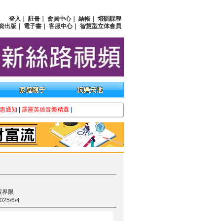
登入
｜
註冊
｜
會員中心
｜
結帳
｜
培訓課程
資出版
｜
電子書
｜
客服中心
｜
智慧型立体會員
惠通知
|
霹靂英雄音樂精選
|
紫界限
5/6/4