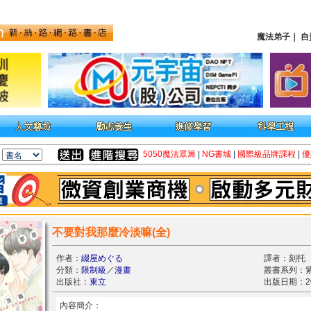
魔法弟子
｜
自
5050魔法眾籌
|
NG書城
|
國際級品牌課程
|
優
不要對我那麼冷淡嘛(全)
作者：
綴屋めぐる
譯者：刻托
分類：
限制級
／
漫畫
叢書系列：
出版社：
東立
出版日期：202
內容簡介：