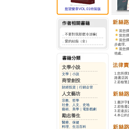
慾望樂章VOL.01特裝版
當您
．
不要對我那麼冷淡嘛(
當您
當您
．
愛的結痂（全）
步處理。
當您
他處。
文學小說
1.您所
文學
｜
小說
路書店因
商管創投
2.若檢
財經投資
｜
行銷企管
人文藝坊
宗教、哲學
1.書評字
社會、人文、史地
2.若恪
藝術、美學
｜
電影戲劇
3.若違
勵志養生
4.本公約
醫療、保健
料理、生活百科