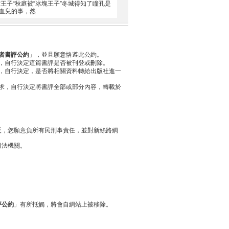
王子“秋庭被“冰塊王子”冬城得知了瞳孔是
血兒的事，然
者書評公約
」，並且願意恪遵此公約。
，自行決定這篇書評是否被刊登或刪除。
，自行決定，是否將相關資料轉給出版社進一
求，自行決定將書評全部或部分內容，轉載於
反，您願意負所有民刑事責任，並對新絲路網
司法機關。
評公約
」有所抵觸，將會自網站上被移除。