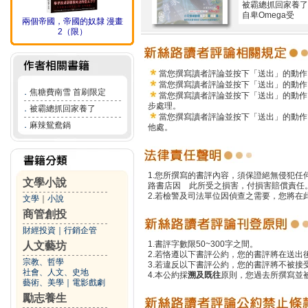
被霸總抓回家養了
自卑Omega受
兩個帝國，帝國的奴隸 漫畫
2（限）
當您撰寫讀者評論並按下「送出」的動作
當您撰寫讀者評論並按下「送出」的動作
．
焦糖費南雪 首刷限定
當您撰寫讀者評論並按下「送出」的動作
步處理。
．
被霸總抓回家養了
當您撰寫讀者評論並按下「送出」的動作
．
麻辣鴛鴦鍋
他處。
1.您所撰寫的書評內容，須保證絕無侵犯
文學小說
路書店因 此所受之損害，付損害賠償責任
2.若檢警及司法單位因偵查之需要，您將
文學
｜
小說
商管創投
財經投資
｜
行銷企管
1.書評字數限50~300字之間。
人文藝坊
2.若恪遵以下書評公約，您的書評將在送出
宗教、哲學
3.若違反以下書評公約，您的書評將不被接
社會、人文、史地
4.本公約採
溯及既往
原則，您過去所撰寫並
藝術、美學
｜
電影戲劇
勵志養生