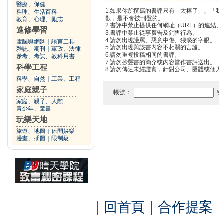
醫療、保健
1.如果你所撰寫的書評只有「太棒了」、
料理、生活百科
歡，是不會被刊登的。
教育、心理、勵志
2.書評中禁止提供任何網址（URL）的連結、電
進修學習
3.書評中禁止從事廣告及銷售行為。
4.請勿出現謾罵、惡意中傷、猥褻的字眼。
電腦與網路
｜
語言工具
5.請勿出現與該書內容不相關的言論。
雜誌、期刊
｜
軍政、法律
6.請勿重複投稿相同的書評。
參考、考試、教科用書
7.請勿抄襲書的簡介或內容當作書評送出。
科學工程
8.請勿傳述未經證實，針對公司、團體或個
科學、自然
｜
工業、工程
家庭親子
帳號：
家庭、親子、人際
青少年、童書
玩樂天地
旅遊、地圖
｜
休閒娛樂
漫畫、插圖
｜
限制級
｜
回首頁
｜
合作提案