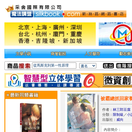
被霸總抓回家
作者：
林三郎豆腐
分類：
限制級
／
小
出版社：
威向
內容簡介：