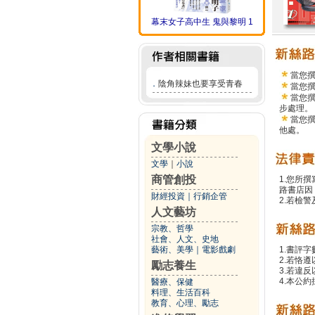
幕末女子高中生 鬼與黎明 1
當您
．
陰角辣妹也要享受青春
當您
當您
步處理。
當您
他處。
文學小說
文學
｜
小說
商管創投
1.您所
路書店因
財經投資
｜
行銷企管
2.若檢
人文藝坊
宗教、哲學
社會、人文、史地
藝術、美學
｜
電影戲劇
1.書評字
2.若恪
勵志養生
3.若違
4.本公約
醫療、保健
料理、生活百科
教育、心理、勵志