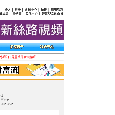
登入
｜
註冊
｜
會員中心
｜
結帳
｜
培訓課程
資出版
｜
電子書
｜
客服中心
｜
智慧型立体會員
惠通知
|
霹靂英雄音樂精選
|
杉珊
：百合姬
25/8/21