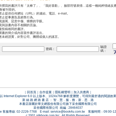
你所撰寫的書評只有「太棒了」、「我好喜歡」、臉部符號表情…這樣一種純粹情緒反
會被刊登的。
禁止提供任何網址（URL）的連結、電話、e-mail。
中禁止從事廣告及銷售行為。
出現謾罵、惡意中傷、猥褻的字眼。
出現與該書內容不相關的言論。
重複投稿相同的書評。
抄襲書的簡介或內容當作書評送出。
傳述未經證實，針對公司、團體或個人的謠言。
驗證
：
密碼：
碼：
｜
回首頁
｜
合作提案
｜
隱私權聲明
｜
加入供應商
｜
以 Internet Explorer 6.0 以上版本、1024x768 解析度瀏覽，可得到最舒適的閱讀效
新 絲 路 網 路 書 店 ： 智．慧．服．務．新．思．路
本書店隸屬於華文網股份有限公司旗下采舍國際有限公司
采舍國際有限公司 統編 : 28464037
vice 客服專線: 02-2226-7768 E-mail:
service@book4u.com.tw
客服時間：09:00-12:
c 2001 silkbook.com Inc., All Rights Reserved.