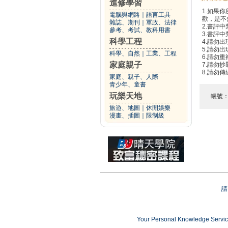
進修學習
1.如果
電腦與網路
｜
語言工具
歡，是不
雜誌、期刊
｜
軍政、法律
2.書評中
參考、考試、教科用書
3.書評
科學工程
4.請勿
5.請勿
科學、自然
｜
工業、工程
6.請勿
家庭親子
7.請勿
8.請勿
家庭、親子、人際
青少年、童書
玩樂天地
帳號
旅遊、地圖
｜
休閒娛樂
漫畫、插圖
｜
限制級
請
Your Personal Knowledge Ser