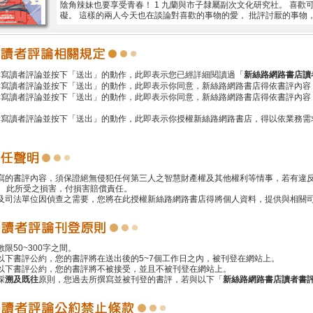
陰角辣妹也要享受青春！ 1 九蘭與市子隸屬副次文化研究社。 喜
礙。 這樣的兩人今天也在談論對喜歡的事物的愛， 批評討厭的事物，
撰寫讀者評論並按下「送出」的動作，此即表示您已經詳細閱讀過「
新絲路網路書店讀
撰寫讀者評論並按下「送出」的動作，此即表示你同意，新絲路網路書店得依書評內容
撰寫讀者評論並按下「送出」的動作，此即表示你同意，新絲路網路書店得依書評內容
撰寫讀者評論並按下「送出」的動作，此即表示你授權新絲路網路書店，得以依業務需
撰寫的書評內容，須保證絕無侵犯任何第三人之智慧財產權及其他權利等情事，若有違
 此所受之損害，付損害賠償責任。
警及司法單位因偵查之需要，您將在此授權新絲路網路書店得將個人資料，提供與相關
數限50~300字之間。
遵以下書評公約，您的書評將在送出後的5~7個工作日之內，被刊登在網站上。
反以下書評公約，您的書評將不被接受，並且不被刊登在網站上。
採
溯及既往
原則，您過去所撰寫並被刊登的書評，若與以下「
新絲路網路書店讀者書