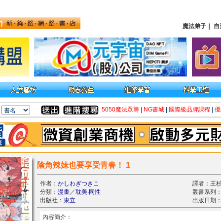
魔法弟子
｜
自
5050魔法眾籌
|
NG書城
|
國際級品牌課程
|
優
陰角辣妹也要享受青春！ 1
作者：
かしわぎつきこ
譯者：王
分類：
漫畫
／
耽美‧同性
叢書系列
出版社：
東立
出版日期：20
內容簡介：