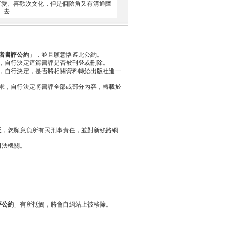
歡可愛、喜歡次文化，但是個陰角又有溝通障
 去
者書評公約
」，並且願意恪遵此公約。
，自行決定這篇書評是否被刊登或刪除。
，自行決定，是否將相關資料轉給出版社進一
求，自行決定將書評全部或部分內容，轉載於
反，您願意負所有民刑事責任，並對新絲路網
司法機關。
評公約
」有所抵觸，將會自網站上被移除。