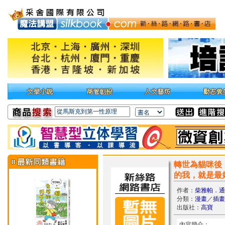
轉世為貓咪後
的我，就是最
作者：
柴雅帕．通
分類：
漫畫
／
插畫
出版社：
高寶
內容簡介：