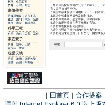
料理、生活百科
教育、心理、勵志
1.如果你所撰寫的書評只有「太棒了」、
歡，是不會被刊登的。
進修學習
2.書評中禁止提供任何網址（URL）的連結、電
3.書評中禁止從事廣告及銷售行為。
電腦與網路
｜
語言工具
4.請勿出現謾罵、惡意中傷、猥褻的字眼。
雜誌、期刊
｜
軍政、法律
5.請勿出現與該書內容不相關的言論。
參考、考試、教科用書
6.請勿重複投稿相同的書評。
科學工程
7.請勿抄襲書的簡介或內容當作書評送出。
8.請勿傳述未經證實，針對公司、團體或個
科學、自然
｜
工業、工程
家庭親子
帳號：
家庭、親子、人際
青少年、童書
玩樂天地
旅遊、地圖
｜
休閒娛樂
漫畫、插圖
｜
限制級
｜
回首頁
｜
合作提案
請以 Internet Explorer 6.