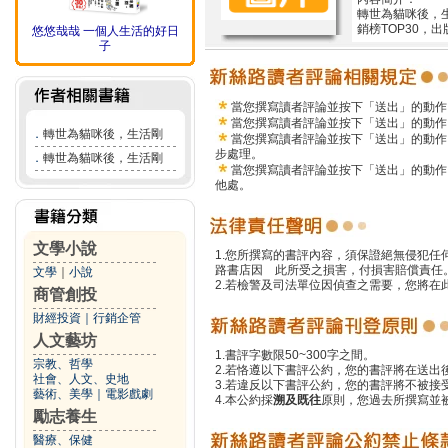
轉世為貓咪後，
銷榜TOP30，
悠悠哉哉 一個人生活的好日
子
當您撰寫讀者評論並按下「送出」的動作
當您撰寫讀者評論並按下「送出」的動作
．
轉世為貓咪後，生活剛
當您撰寫讀者評論並按下「送出」的動作
步處理。
．
轉世為貓咪後，生活剛
當您撰寫讀者評論並按下「送出」的動作
他處。
文學小說
1.您所撰寫的書評內容，須保證絕無侵犯
路書店因 此所受之損害，付損害賠償責任
文學
｜
小說
2.若檢警及司法單位因偵查之需要，您將
商管創投
財經投資
｜
行銷企管
人文藝坊
1.書評字數限50~300字之間。
宗教、哲學
2.若恪遵以下書評公約，您的書評將在送出
社會、人文、史地
3.若違反以下書評公約，您的書評將不被接
藝術、美學
｜
電影戲劇
4.本公約採
溯及既往
原則，您過去所撰寫並
勵志養生
醫療、保健