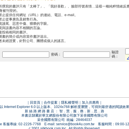
你所撰寫的書評只有「太棒了」、「我好喜歡」、臉部符號表情…這樣一種純粹情緒反
會被刊登的。
禁止提供任何網址（URL）的連結、電話、e-mail。
中禁止從事廣告及銷售行為。
出現謾罵、惡意中傷、猥褻的字眼。
出現與該書內容不相關的言論。
重複投稿相同的書評。
抄襲書的簡介或內容當作書評送出。
傳述未經證實，針對公司、團體或個人的謠言。
驗證
：
密碼：
碼：
｜
回首頁
｜
合作提案
｜
隱私權聲明
｜
加入供應商
｜
以 Internet Explorer 6.0 以上版本、1024x768 解析度瀏覽，可得到最舒適的閱讀效
新 絲 路 網 路 書 店 ： 智．慧．服．務．新．思．路
本書店隸屬於華文網股份有限公司旗下采舍國際有限公司
采舍國際有限公司 統編 : 28464037
vice 客服專線: 02-2226-7768 E-mail:
service@book4u.com.tw
客服時間：09:00-12:
c 2001 silkbook.com Inc., All Rights Reserved.