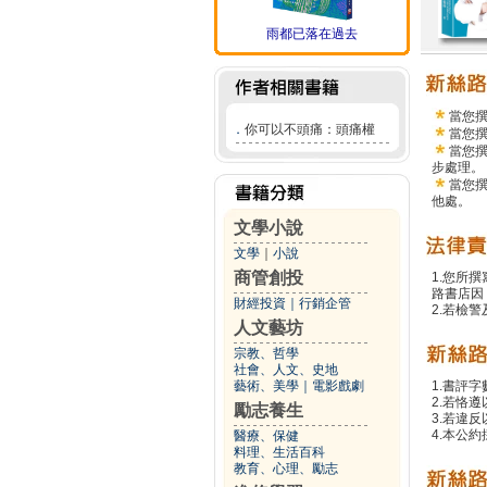
雨都已落在過去
當您
．
你可以不頭痛：頭痛權
當您
當您
步處理。
當您
他處。
文學小說
文學
｜
小說
商管創投
1.您所
路書店因
財經投資
｜
行銷企管
2.若檢
人文藝坊
宗教、哲學
社會、人文、史地
藝術、美學
｜
電影戲劇
1.書評字
2.若恪
勵志養生
3.若違
4.本公約
醫療、保健
料理、生活百科
教育、心理、勵志