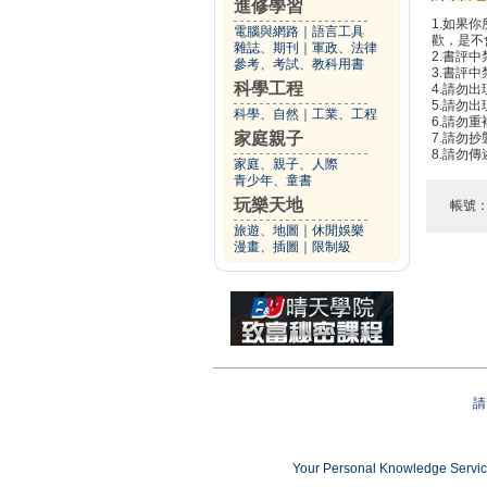
進修學習
1.如果
電腦與網路
｜
語言工具
歡，是不
雜誌、期刊
｜
軍政、法律
2.書評中
參考、考試、教科用書
3.書評
科學工程
4.請勿
5.請勿
科學、自然
｜
工業、工程
6.請勿
家庭親子
7.請勿
8.請勿
家庭、親子、人際
青少年、童書
玩樂天地
帳號
旅遊、地圖
｜
休閒娛樂
漫畫、插圖
｜
限制級
請
Your Personal Knowledge Ser