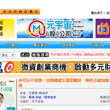
魔法弟子
｜
自
5050魔法眾籌
|
NG書城
|
國際級品牌課程
|
優
你可以不頭痛：頭痛權威王署君醫師 擁有正確知識
痛
作者：
王署君, 林貞岑
分類：
醫療‧保健
／
醫療健康
叢書系
出版社：
天下文化
出版日期：
內容簡介：