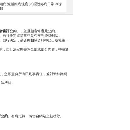
 減緩頭痛強度 ╳ 擺脫疼痛日常 30多
醫師
者書評公約
」，並且願意恪遵此公約。
，自行決定這篇書評是否被刊登或刪除。
，自行決定，是否將相關資料轉給出版社進一
求，自行決定將書評全部或部分內容，轉載於
反，您願意負所有民刑事責任，並對新絲路網
司法機關。
評公約
」有所抵觸，將會自網站上被移除。