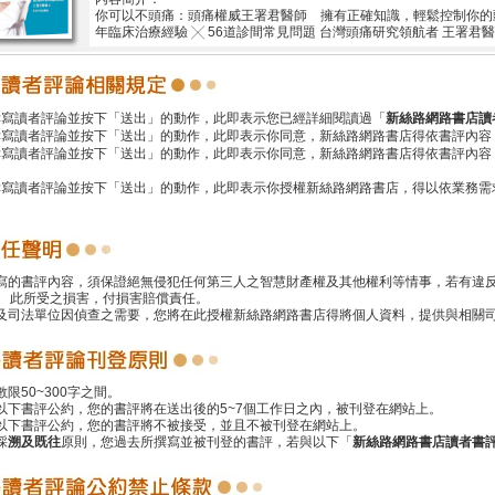
你可以不頭痛：頭痛權威王署君醫師 擁有正確知識，輕鬆控制你的頭痛
年臨床治療經驗 ╳ 56道診間常見問題 台灣頭痛研究領航者 王署君
撰寫讀者評論並按下「送出」的動作，此即表示您已經詳細閱讀過「
新絲路網路書店讀
撰寫讀者評論並按下「送出」的動作，此即表示你同意，新絲路網路書店得依書評內容
撰寫讀者評論並按下「送出」的動作，此即表示你同意，新絲路網路書店得依書評內容
撰寫讀者評論並按下「送出」的動作，此即表示你授權新絲路網路書店，得以依業務需
撰寫的書評內容，須保證絕無侵犯任何第三人之智慧財產權及其他權利等情事，若有違
 此所受之損害，付損害賠償責任。
警及司法單位因偵查之需要，您將在此授權新絲路網路書店得將個人資料，提供與相關
數限50~300字之間。
遵以下書評公約，您的書評將在送出後的5~7個工作日之內，被刊登在網站上。
反以下書評公約，您的書評將不被接受，並且不被刊登在網站上。
採
溯及既往
原則，您過去所撰寫並被刊登的書評，若與以下「
新絲路網路書店讀者書