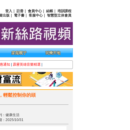
登入
｜
註冊
｜
會員中心
｜
結帳
｜
培訓課程
資出版
｜
電子書
｜
客服中心
｜
智慧型立体會員
惠通知
|
霹靂英雄音樂精選
|
，輕鬆控制你的頭
列：健康生活
2025/10/31