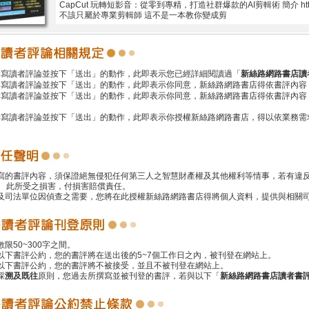
CapCut 玩轉短影音：從零到專精，打造社群爆款的AI剪輯術 簡介 https:/
不該只屬於專業剪輯師 這不是一本教你變成剪
撰寫讀者評論並按下「送出」的動作，此即表示您已經詳細閱讀過「
新絲路網路書店讀
撰寫讀者評論並按下「送出」的動作，此即表示你同意，新絲路網路書店得依書評內容
撰寫讀者評論並按下「送出」的動作，此即表示你同意，新絲路網路書店得依書評內容
撰寫讀者評論並按下「送出」的動作，此即表示你授權新絲路網路書店，得以依業務需
撰寫的書評內容，須保證絕無侵犯任何第三人之智慧財產權及其他權利等情事，若有違
 此所受之損害，付損害賠償責任。
警及司法單位因偵查之需要，您將在此授權新絲路網路書店得將個人資料，提供與相關
數限50~300字之間。
遵以下書評公約，您的書評將在送出後的5~7個工作日之內，被刊登在網站上。
反以下書評公約，您的書評將不被接受，並且不被刊登在網站上。
採
溯及既往
原則，您過去所撰寫並被刊登的書評，若與以下「
新絲路網路書店讀者書