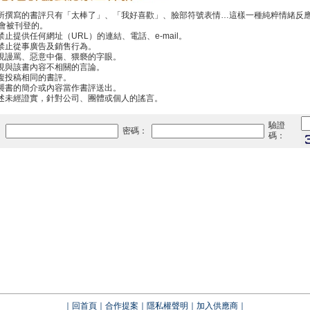
你所撰寫的書評只有「太棒了」、「我好喜歡」、臉部符號表情…這樣一種純粹情緒反
會被刊登的。
禁止提供任何網址（URL）的連結、電話、e-mail。
中禁止從事廣告及銷售行為。
出現謾罵、惡意中傷、猥褻的字眼。
出現與該書內容不相關的言論。
重複投稿相同的書評。
抄襲書的簡介或內容當作書評送出。
傳述未經證實，針對公司、團體或個人的謠言。
驗證
：
密碼：
碼：
｜
回首頁
｜
合作提案
｜
隱私權聲明
｜
加入供應商
｜