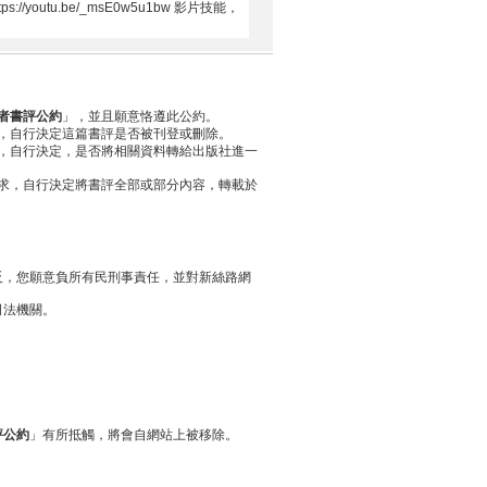
/youtu.be/_msE0w5u1bw 影片技能，
者書評公約
」，並且願意恪遵此公約。
，自行決定這篇書評是否被刊登或刪除。
，自行決定，是否將相關資料轉給出版社進一
求，自行決定將書評全部或部分內容，轉載於
反，您願意負所有民刑事責任，並對新絲路網
司法機關。
評公約
」有所抵觸，將會自網站上被移除。