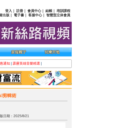
登入
｜
註冊
｜
會員中心
｜
結帳
｜
培訓課程
資出版
｜
電子書
｜
客服中心
｜
智慧型立体會員
惠通知
|
霹靂英雄音樂精選
|
AI剪輯術
版日期：2025/8/21