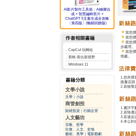
AI影片製作工具箱：AI繪圖合
成 × 智慧編輯剪片 ×
ChatGPT 5文案生成全攻略
〔第四版〕(暢銷回饋版)
當您
當您
當您
步處理。
．
CapCut 玩轉短
當您
他處。
．
剪映-剪出新視野
．
Windows 11
1.您所
路書店因
2.若檢
文學小說
文學
｜
小說
商管創投
1.書評字
財經投資
｜
行銷企管
2.若恪
3.若違
人文藝坊
4.本公約
宗教、哲學
社會、人文、史地
藝術、美學
｜
電影戲劇