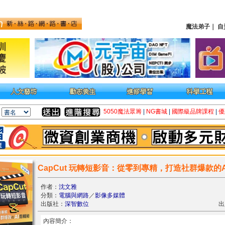
魔法弟子
｜
自
5050魔法眾籌
|
NG書城
|
國際級品牌課程
|
優
CapCut 玩轉短影音：從零到專精，打造社群爆款的
作者：
沈文雅
分類：
電腦與網路
／
影像多媒體
出版社：
深智數位
出
內容簡介：