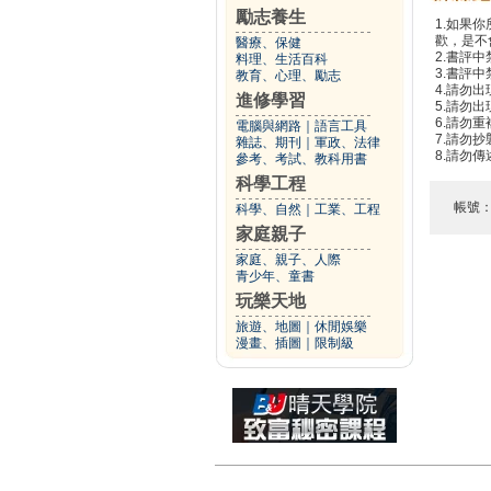
勵志養生
1.如果
歡，是不
醫療、保健
2.書評中
料理、生活百科
3.書評
教育、心理、勵志
4.請勿
進修學習
5.請勿
6.請勿
電腦與網路
｜
語言工具
7.請勿
雜誌、期刊
｜
軍政、法律
8.請勿
參考、考試、教科用書
科學工程
帳號
科學、自然
｜
工業、工程
家庭親子
家庭、親子、人際
青少年、童書
玩樂天地
旅遊、地圖
｜
休閒娛樂
漫畫、插圖
｜
限制級