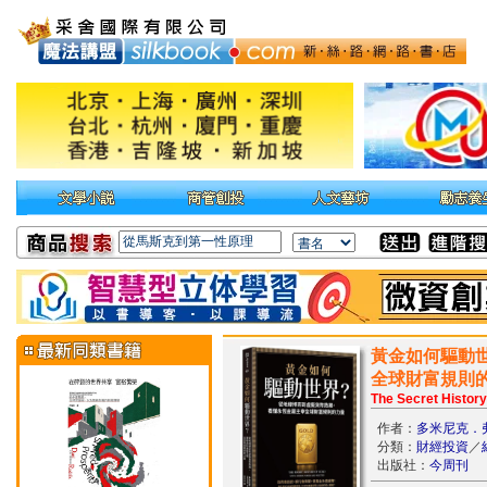
黃金如何驅動
全球財富規則
The Secret History
作者：
多米尼克．
分類：
財經投資
／
出版社：
今周刊