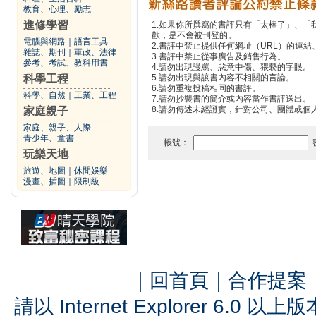
教育、心理、勵志
進修學習
1.如果你所撰寫的書評只有「太棒了」、
歡，是不會被刊登的。
電腦與網路
｜
語言工具
2.書評中禁止提供任何網址（URL）的連結、電
雜誌、期刊
｜
軍政、法律
3.書評中禁止從事廣告及銷售行為。
參考、考試、教科用書
4.請勿出現謾罵、惡意中傷、猥褻的字眼。
科學工程
5.請勿出現與該書內容不相關的言論。
6.請勿重複投稿相同的書評。
科學、自然
｜
工業、工程
7.請勿抄襲書的簡介或內容當作書評送出。
8.請勿傳述未經證實，針對公司、團體或個
家庭親子
家庭、親子、人際
青少年、童書
帳號：
玩樂天地
旅遊、地圖
｜
休閒娛樂
漫畫、插圖
｜
限制級
｜
回首頁
｜
合作提案
請以 Internet Explorer 6.