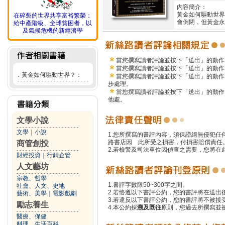
內容簡介：
黃金如何驅動世界
在碎裂的世界共享富裕繁榮：
會倒閉，但黃金永
給中產階級、全球貧困者，以
及氣候危機的新經濟學
當您撰寫讀者評論並按下「送出」的動作
當您撰寫讀者評論並按下「送出」的動作
．
黃金如何驅動世界？：
當您撰寫讀者評論並按下「送出」的動作
步處理。
當您撰寫讀者評論並按下「送出」的動作
他處。
文學小說
文學
｜
小說
1.您所撰寫的書評內容，須保證絕無侵犯
路書店因 此所受之損害，付損害賠償責任
商管創投
2.若檢警及司法單位因偵查之需要，您將
財經投資
｜
行銷企管
人文藝坊
宗教、哲學
1.書評字數限50~300字之間。
社會、人文、史地
2.若恪遵以下書評公約，您的書評將在送出
藝術、美學
｜
電影戲劇
3.若違反以下書評公約，您的書評將不被接
勵志養生
4.本公約採
溯及既往
原則，您過去所撰寫並
醫療、保健
料理、生活百科