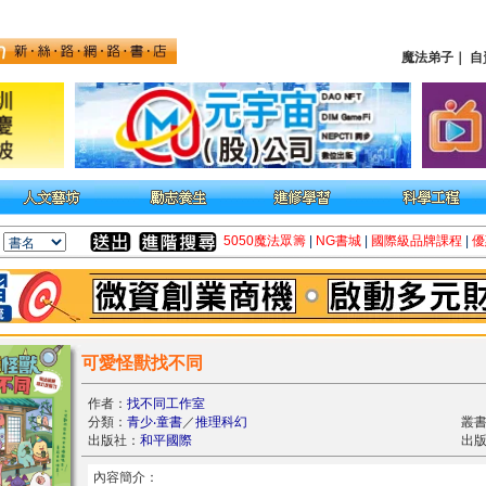
魔法弟子
｜
自
5050魔法眾籌
|
NG書城
|
國際級品牌課程
|
優
可愛怪獸找不同
作者：
找不同工作室
分類：
青少‧童書
／
推理科幻
叢書
出版社：
和平國際
出版
內容簡介：