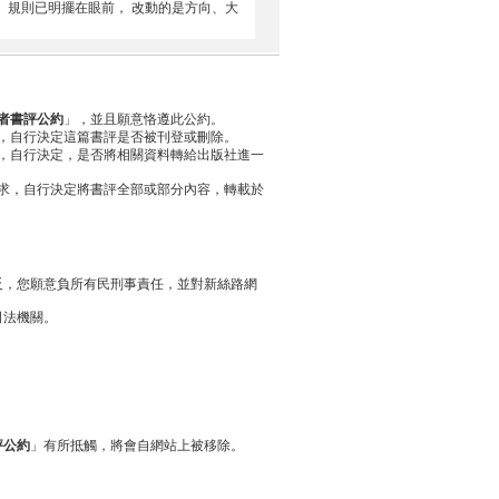
 規則已明擺在眼前， 改動的是方向、大
者書評公約
」，並且願意恪遵此公約。
，自行決定這篇書評是否被刊登或刪除。
，自行決定，是否將相關資料轉給出版社進一
求，自行決定將書評全部或部分內容，轉載於
反，您願意負所有民刑事責任，並對新絲路網
司法機關。
評公約
」有所抵觸，將會自網站上被移除。