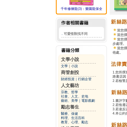
千年修煉龍(3)：樂園龍保全
當您
．
可愛怪獸找不同
當您
當您
步處理。
當您
他處。
文學小說
文學
｜
小說
商管創投
1.您所
路書店因
財經投資
｜
行銷企管
2.若檢
人文藝坊
宗教、哲學
社會、人文、史地
藝術、美學
｜
電影戲劇
1.書評字
2.若恪
勵志養生
3.若違
4.本公約
醫療、保健
料理、生活百科
教育、心理、勵志