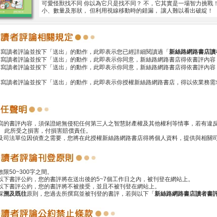
可愛怪獸找不同 你以為它只是找不同？ 不，它其實是一場智力挑戰！
小、數量及形狀， 但利用視線移動時的錯漏， 讓人難以看出破綻！
撰寫讀者評論並按下「送出」的動作，此即表示您已經詳細閱讀過「
新絲路網路書店讀
撰寫讀者評論並按下「送出」的動作，此即表示你同意，新絲路網路書店得依書評內容
撰寫讀者評論並按下「送出」的動作，此即表示你同意，新絲路網路書店得依書評內容
撰寫讀者評論並按下「送出」的動作，此即表示你授權新絲路網路書店，得以依業務需
撰寫的書評內容，須保證絕無侵犯任何第三人之智慧財產權及其他權利等情事，若有違
 此所受之損害，付損害賠償責任。
警及司法單位因偵查之需要，您將在此授權新絲路網路書店得將個人資料，提供與相關
數限50~300字之間。
遵以下書評公約，您的書評將在送出後的5~7個工作日之內，被刊登在網站上。
反以下書評公約，您的書評將不被接受，並且不被刊登在網站上。
採
溯及既往
原則，您過去所撰寫並被刊登的書評，若與以下「
新絲路網路書店讀者書