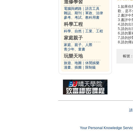
進修學習
1.如果
電腦與網路
｜
語言工具
歡，是不
雜誌、期刊
｜
軍政、法律
2.書評中
參考、考試、教科用書
3.書評
科學工程
4.請勿
5.請勿
科學、自然
｜
工業、工程
6.請勿
家庭親子
7.請勿
8.請勿
家庭、親子、人際
青少年、童書
玩樂天地
帳號
旅遊、地圖
｜
休閒娛樂
漫畫、插圖
｜
限制級
請
Your Personal Knowledge Ser