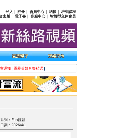
登入
｜
註冊
｜
會員中心
｜
結帳
｜
培訓課程
資出版
｜
電子書
｜
客服中心
｜
智慧型立体會員
惠通知
|
霹靂英雄音樂精選
|
系列：Fun輕鬆
日期：2026/4/1