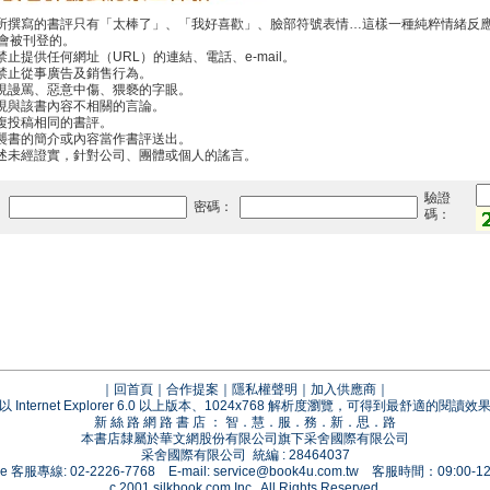
你所撰寫的書評只有「太棒了」、「我好喜歡」、臉部符號表情…這樣一種純粹情緒反
會被刊登的。
禁止提供任何網址（URL）的連結、電話、e-mail。
中禁止從事廣告及銷售行為。
出現謾罵、惡意中傷、猥褻的字眼。
出現與該書內容不相關的言論。
重複投稿相同的書評。
抄襲書的簡介或內容當作書評送出。
傳述未經證實，針對公司、團體或個人的謠言。
驗證
：
密碼：
碼：
｜
回首頁
｜
合作提案
｜
隱私權聲明
｜
加入供應商
｜
以 Internet Explorer 6.0 以上版本、1024x768 解析度瀏覽，可得到最舒適的閱讀效
新 絲 路 網 路 書 店 ： 智．慧．服．務．新．思．路
本書店隸屬於華文網股份有限公司旗下采舍國際有限公司
采舍國際有限公司 統編 : 28464037
vice 客服專線: 02-2226-7768 E-mail:
service@book4u.com.tw
客服時間：09:00-12:
c 2001 silkbook.com Inc., All Rights Reserved.