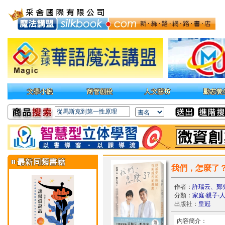
我們，怎麼了
作者：
許瑞云、鄭
分類：
家庭‧親子‧
出版社：
皇冠
內容簡介：