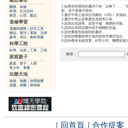
勵志養生
1.如果你所撰寫的書評只有「太棒了」、
醫療、保健
歡，是不會被刊登的。
料理、生活百科
2.書評中禁止提供任何網址（URL）的連結、電
教育、心理、勵志
3.書評中禁止從事廣告及銷售行為。
進修學習
4.請勿出現謾罵、惡意中傷、猥褻的字眼。
5.請勿出現與該書內容不相關的言論。
電腦與網路
｜
語言工具
6.請勿重複投稿相同的書評。
雜誌、期刊
｜
軍政、法律
7.請勿抄襲書的簡介或內容當作書評送出。
參考、考試、教科用書
8.請勿傳述未經證實，針對公司、團體或個
科學工程
科學、自然
｜
工業、工程
帳號：
家庭親子
家庭、親子、人際
青少年、童書
玩樂天地
旅遊、地圖
｜
休閒娛樂
漫畫、插圖
｜
限制級
｜
回首頁
｜
合作提案