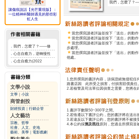
我們，怎麼了？—
讓傷痕說話【光芒重現版】：
一位精神科醫師遇見的那些彩
虹人生
當您撰寫讀者評論並按下「送出」的動作
當您撰寫讀者評論並按下「送出」的動作
當您撰寫讀者評論並按下「送出」的動作
．
我們，怎麼了？——修
步處理。
當您撰寫讀者評論並按下「送出」的動作
．
心念自癒力，逆轉慢性
他處。
．
心念自癒力(2022
1.您所撰寫的書評內容，須保證絕無侵犯
路書店因 此所受之損害，付損害賠償責任
文學小說
2.若檢警及司法單位因偵查之需要，您將
文學
｜
小說
商管創投
財經投資
｜
行銷企管
1.書評字數限50~300字之間。
2.若恪遵以下書評公約，您的書評將在送出
人文藝坊
3.若違反以下書評公約，您的書評將不被接
宗教、哲學
4.本公約採
溯及既往
原則，您過去所撰寫並
社會、人文、史地
藝術、美學
｜
電影戲劇