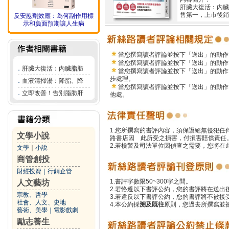
肝臟大復活：內臟
售第一，上市後銷
反安慰劑效應：為何副作用標
示和負面預期讓人生病
當您撰寫讀者評論並按下「送出」的動作
當您撰寫讀者評論並按下「送出」的動作
．
肝臟大復活：內臟脂肪
當您撰寫讀者評論並按下「送出」的動作
步處理。
．
血液清掃湯：降脂、降
當您撰寫讀者評論並按下「送出」的動作
．
立即改善！告別脂肪肝
他處。
1.您所撰寫的書評內容，須保證絕無侵犯
文學小說
路書店因 此所受之損害，付損害賠償責任
2.若檢警及司法單位因偵查之需要，您將
文學
｜
小說
商管創投
財經投資
｜
行銷企管
1.書評字數限50~300字之間。
人文藝坊
2.若恪遵以下書評公約，您的書評將在送出
宗教、哲學
3.若違反以下書評公約，您的書評將不被接
社會、人文、史地
4.本公約採
溯及既往
原則，您過去所撰寫並
藝術、美學
｜
電影戲劇
勵志養生