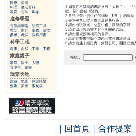
醫療、保健
1.如果你所撰寫的書評只有「太棒了」、
料理、生活百科
歡，是不會被刊登的。
教育、心理、勵志
2.書評中禁止提供任何網址（URL）的連結、電
進修學習
3.書評中禁止從事廣告及銷售行為。
4.請勿出現謾罵、惡意中傷、猥褻的字眼。
電腦與網路
｜
語言工具
5.請勿出現與該書內容不相關的言論。
雜誌、期刊
｜
軍政、法律
6.請勿重複投稿相同的書評。
參考、考試、教科用書
7.請勿抄襲書的簡介或內容當作書評送出。
科學工程
8.請勿傳述未經證實，針對公司、團體或個
科學、自然
｜
工業、工程
家庭親子
帳號：
家庭、親子、人際
青少年、童書
玩樂天地
旅遊、地圖
｜
休閒娛樂
漫畫、插圖
｜
限制級
｜
回首頁
｜
合作提案