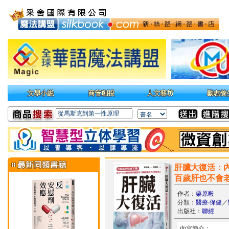
肝臟大復活：內
百歲肝也不會
作者：
栗原毅
分類：
醫療‧保健
／
出版社：
聯經
內容簡介：