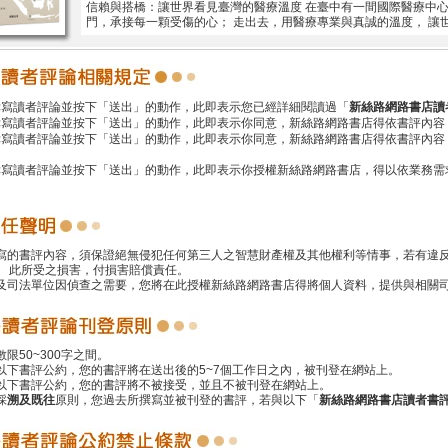
信賴與搭橋：讓世界看見臺灣的醫療溫度 在臺中有一間國際醫療中心，
門，承接每一顆受傷的心； 走出去，用醫療專業與真誠的溫度， 讓
撰寫讀者評論並按下「送出」的動作，此即表示您已經詳細閱讀過「
新絲路網路書店讀
撰寫讀者評論並按下「送出」的動作，此即表示你同意，新絲路網路書店得依書評內容
撰寫讀者評論並按下「送出」的動作，此即表示你同意，新絲路網路書店得依書評內容
撰寫讀者評論並按下「送出」的動作，此即表示你授權新絲路網路書店，得以依業務需
撰寫的書評內容，須保證絕無侵犯任何第三人之智慧財產權及其他權利等情事，若有違
 此所受之損害，付損害賠償責任。
警及司法單位因偵查之需要，您將在此授權新絲路網路書店得將個人資料，提供與相關
數限50~300字之間。
遵以下書評公約，您的書評將在送出後的5~7個工作日之內，被刊登在網站上。
反以下書評公約，您的書評將不被接受，並且不被刊登在網站上。
採
溯及既往
原則，您過去所撰寫並被刊登的書評，若與以下「
新絲路網路書店讀者書