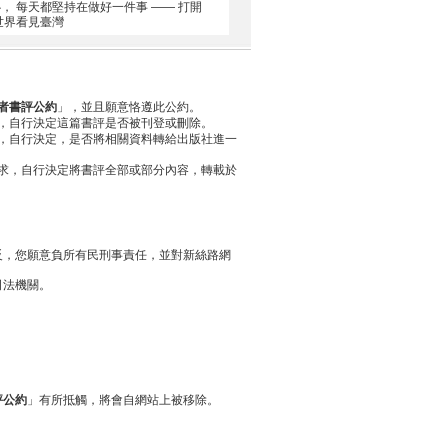
 每天都堅持在做好一件事 —— 打開
世界看見臺灣
者書評公約
」，並且願意恪遵此公約。
，自行決定這篇書評是否被刊登或刪除。
，自行決定，是否將相關資料轉給出版社進一
求，自行決定將書評全部或部分內容，轉載於
反，您願意負所有民刑事責任，並對新絲路網
司法機關。
評公約
」有所抵觸，將會自網站上被移除。