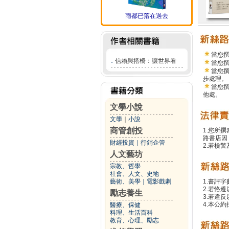
雨都已落在過去
當您
．
信賴與搭橋：讓世界看
當您
當您
步處理。
當您
他處。
文學小說
文學
｜
小說
商管創投
1.您所
路書店因
財經投資
｜
行銷企管
2.若檢
人文藝坊
宗教、哲學
社會、人文、史地
藝術、美學
｜
電影戲劇
1.書評字
2.若恪
勵志養生
3.若違
4.本公約
醫療、保健
料理、生活百科
教育、心理、勵志