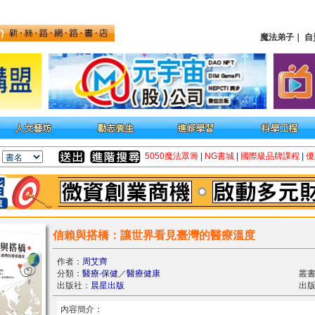
魔法弟子
｜
自
5050魔法眾籌
|
NG書城
|
國際級品牌課程
|
優
信賴與搭橋：讓世界看見臺灣的醫療溫度
作者：
周艾齊
分類：
醫療‧保健
／
醫療健康
叢
出版社：
晨星出版
出版
內容簡介：