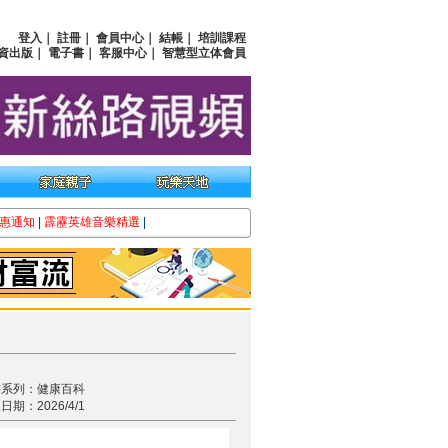
登入
｜
註冊
｜
會員中心
｜
結帳
｜
培訓課程
資出版
｜
電子書
｜
客服中心
｜
智慧型立体會員
惠通知
|
霹靂英雄音樂精選
|
書系列：健康百科
日期：2026/4/1