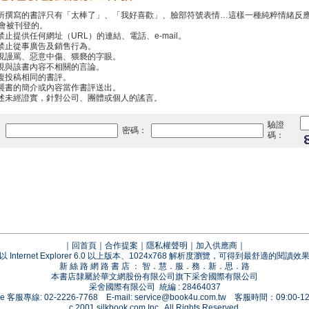
你所撰寫的書評只有「太棒了」、「我好喜歡」、臉部符號表情…這樣一種純粹情緒反
會被刊登的。
禁止提供任何網址（URL）的連結、電話、e-mail。
中禁止從事廣告及銷售行為。
出現謾罵、惡意中傷、猥褻的字眼。
出現與該書內容不相關的言論。
重複投稿相同的書評。
抄襲書的簡介或內容當作書評送出。
傳述未經證實，針對公司、團體或個人的謠言。
驗證
：
密碼：
碼：
｜
回首頁
｜
合作提案
｜
隱私權聲明
｜
加入供應商
｜
以 Internet Explorer 6.0 以上版本、1024x768 解析度瀏覽，可得到最舒適的閱讀效
新 絲 路 網 路 書 店 ： 智．慧．服．務．新．思．路
本書店隸屬於華文網股份有限公司旗下采舍國際有限公司
采舍國際有限公司 統編 : 28464037
vice 客服專線: 02-2226-7768 E-mail:
service@book4u.com.tw
客服時間：09:00-12:
c 2001 silkbook.com Inc., All Rights Reserved.