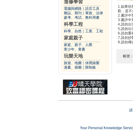
進修學習
1.如果
電腦與網路
｜
語言工具
歡，是不
雜誌、期刊
｜
軍政、法律
2.書評中
參考、考試、教科用書
3.書評
科學工程
4.請勿
5.請勿
科學、自然
｜
工業、工程
6.請勿
家庭親子
7.請勿
8.請勿
家庭、親子、人際
青少年、童書
玩樂天地
帳號
旅遊、地圖
｜
休閒娛樂
漫畫、插圖
｜
限制級
請
Your Personal Knowledge Ser