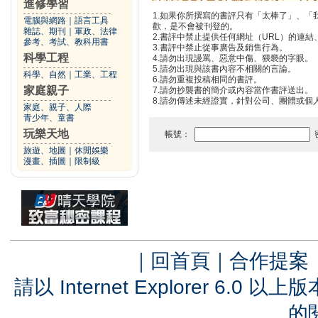
進修學習
1.如果你所撰寫的書評只有「太棒了」、
電腦與網路
｜
語言工具
歡，是不會被刊登的。
雜誌、期刊
｜
軍政、法律
2.書評中禁止提供任何網址（URL）的連結、電
參考、考試、教科用書
3.書評中禁止從事廣告及銷售行為。
科學工程
4.請勿出現謾罵、惡意中傷、猥褻的字眼。
5.請勿出現與該書內容不相關的言論。
科學、自然
｜
工業、工程
6.請勿重複投稿相同的書評。
家庭親子
7.請勿抄襲書的簡介或內容當作書評送出。
8.請勿傳述未經證實，針對公司、團體或個
家庭、親子、人際
青少年、童書
玩樂天地
帳號：
旅遊、地圖
｜
休閒娛樂
漫畫、插圖
｜
限制級
｜
回首頁
｜
合作提案
請以 Internet Explorer 6.
的