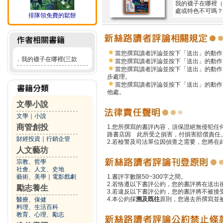
我的襪子在哪裡（
處或特色不可嗎？
排隊領免費的鬆餅
當您撰寫讀者評論並按下「送出」的動作
．
我的襪子在哪裡(三款
當您撰寫讀者評論並按下「送出」的動作
當您撰寫讀者評論並按下「送出」的動作
步處理。
當您撰寫讀者評論並按下「送出」的動作
他處。
文學小說
文學
｜
小說
商管創投
1.您所撰寫的書評內容，須保證絕無侵犯
路書店因 此所受之損害，付損害賠償責任
財經投資
｜
行銷企管
2.若檢警及司法單位因偵查之需要，您將
人文藝坊
宗教、哲學
社會、人文、史地
藝術、美學
｜
電影戲劇
1.書評字數限50~300字之間。
2.若恪遵以下書評公約，您的書評將在送出
勵志養生
3.若違反以下書評公約，您的書評將不被接
4.本公約採
溯及既往
原則，您過去所撰寫並
醫療、保健
料理、生活百科
教育、心理、勵志