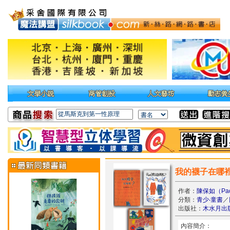
我的襪子在哪裡
作者：
陳保如（Pao 
分類：
青少‧童書
／
出版社：
木水月出
內容簡介：