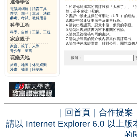
進修學習
1.如果你所撰寫的書評只有「太棒了」、
電腦與網路
｜
語言工具
歡，是不會被刊登的。
雜誌、期刊
｜
軍政、法律
2.書評中禁止提供任何網址（URL）的連結、電
參考、考試、教科用書
3.書評中禁止從事廣告及銷售行為。
科學工程
4.請勿出現謾罵、惡意中傷、猥褻的字眼。
5.請勿出現與該書內容不相關的言論。
科學、自然
｜
工業、工程
6.請勿重複投稿相同的書評。
家庭親子
7.請勿抄襲書的簡介或內容當作書評送出。
8.請勿傳述未經證實，針對公司、團體或個
家庭、親子、人際
青少年、童書
玩樂天地
帳號：
旅遊、地圖
｜
休閒娛樂
漫畫、插圖
｜
限制級
｜
回首頁
｜
合作提案
請以 Internet Explorer 6.
的