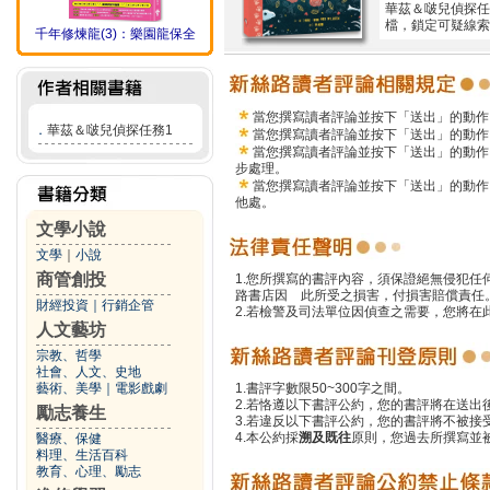
華茲＆啵兒偵探任
檔，鎖定可疑線索
千年修煉龍(3)：樂園龍保全
當您撰寫讀者評論並按下「送出」的動作
．
華茲＆啵兒偵探任務1
當您撰寫讀者評論並按下「送出」的動作
當您撰寫讀者評論並按下「送出」的動作
步處理。
當您撰寫讀者評論並按下「送出」的動作
他處。
文學小說
文學
｜
小說
商管創投
1.您所撰寫的書評內容，須保證絕無侵犯
路書店因 此所受之損害，付損害賠償責任
財經投資
｜
行銷企管
2.若檢警及司法單位因偵查之需要，您將
人文藝坊
宗教、哲學
社會、人文、史地
藝術、美學
｜
電影戲劇
1.書評字數限50~300字之間。
2.若恪遵以下書評公約，您的書評將在送出
勵志養生
3.若違反以下書評公約，您的書評將不被接
4.本公約採
溯及既往
原則，您過去所撰寫並
醫療、保健
料理、生活百科
教育、心理、勵志