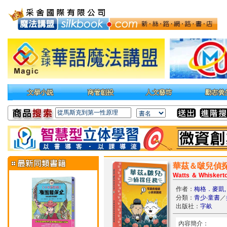
華茲＆啵兒偵探
Watts ＆ Whiskerto
作者：
梅格．麥凱, 
分類：
青少‧童書
／
出版社：
字畝
內容簡介：