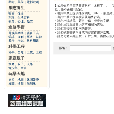
藝術、美學
｜
電影戲劇
1.如果你所撰寫的書評只有「太棒了」、
勵志養生
歡，是不會被刊登的。
2.書評中禁止提供任何網址（URL）的連結、電
醫療、保健
3.書評中禁止從事廣告及銷售行為。
料理、生活百科
4.請勿出現謾罵、惡意中傷、猥褻的字眼。
教育、心理、勵志
5.請勿出現與該書內容不相關的言論。
進修學習
6.請勿重複投稿相同的書評。
7.請勿抄襲書的簡介或內容當作書評送出。
電腦與網路
｜
語言工具
8.請勿傳述未經證實，針對公司、團體或個
雜誌、期刊
｜
軍政、法律
參考、考試、教科用書
科學工程
帳號：
科學、自然
｜
工業、工程
家庭親子
家庭、親子、人際
青少年、童書
玩樂天地
旅遊、地圖
｜
休閒娛樂
漫畫、插圖
｜
限制級