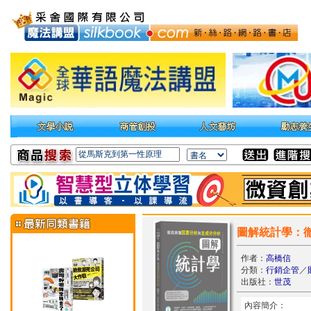
圖解統計學：
作者：
高橋信
分類：
行銷企管
／
出版社：
世茂
內容簡介：