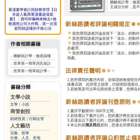
圖解統計學：徹底
主成分分析，是不
看漫畫學會計與財務管理【日
本超人氣商業漫畫超值套
書】：壽司幹嘛轉來轉去+搶
救瀕死公司大作戰，第一次當
老闆就該懂的不敗心法
當您撰寫讀者評論並按下「送出」的動作
當您撰寫讀者評論並按下「送出」的動作
當您撰寫讀者評論並按下「送出」的動作
步處理。
當您撰寫讀者評論並按下「送出」的動作
．
圖解統計學：徹底搞懂
他處。
．
世界第一簡單貝氏統計
．
世界第一簡單統計學：
1.您所撰寫的書評內容，須保證絕無侵犯
路書店因 此所受之損害，付損害賠償責任
2.若檢警及司法單位因偵查之需要，您將
文學小說
文學
｜
小說
商管創投
1.書評字數限50~300字之間。
2.若恪遵以下書評公約，您的書評將在送出
財經投資
｜
行銷企管
3.若違反以下書評公約，您的書評將不被接
4.本公約採
溯及既往
原則，您過去所撰寫並
人文藝坊
宗教、哲學
社會、人文、史地