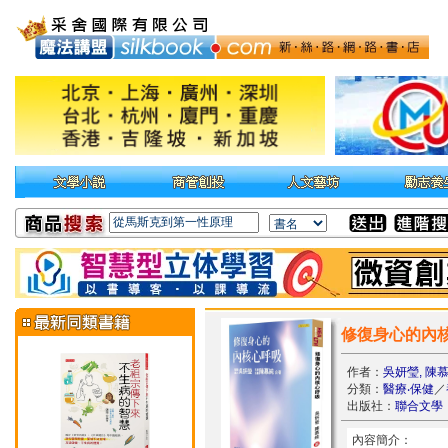
修復身心的內
作者：
吳妍瑩, 陳
分類：
醫療‧保健
／
出版社：
聯合文學
內容簡介：