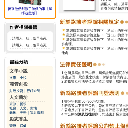
請兩人一組，落單
青春與友情極致的
後來他們都做了該做的事【選
擇遊戲版】
當您撰寫讀者評論並按下「送出」的動作
當您撰寫讀者評論並按下「送出」的動作
．
請兩人一組，落單者死
當您撰寫讀者評論並按下「送出」的動作
步處理。
．
請兩人一組，落單者死
當您撰寫讀者評論並按下「送出」的動作
他處。
文學小說
1.您所撰寫的書評內容，須保證絕無侵犯
路書店因 此所受之損害，付損害賠償責任
文學
｜
小說
2.若檢警及司法單位因偵查之需要，您將
商管創投
財經投資
｜
行銷企管
人文藝坊
1.書評字數限50~300字之間。
宗教、哲學
2.若恪遵以下書評公約，您的書評將在送出
社會、人文、史地
3.若違反以下書評公約，您的書評將不被接
藝術、美學
｜
電影戲劇
4.本公約採
溯及既往
原則，您過去所撰寫並
勵志養生
醫療、保健