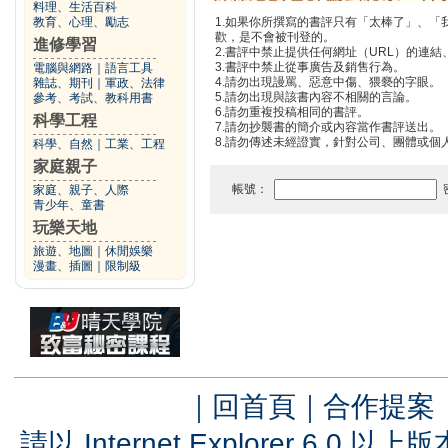
料理、生活百科
教育、心理、勵志
1.如果你所撰寫的書評只有「太棒了」、
歡，是不會被刊登的。
進修學習
2.書評中禁止提供任何網址（URL）的連結、電
3.書評中禁止從事廣告及銷售行為。
電腦與網路
｜
語言工具
4.請勿出現謾罵、惡意中傷、猥褻的字眼。
雜誌、期刊
｜
軍政、法律
5.請勿出現與該書內容不相關的言論。
參考、考試、教科用書
6.請勿重複投稿相同的書評。
科學工程
7.請勿抄襲書的簡介或內容當作書評送出。
8.請勿傳述未經證實，針對公司、團體或個
科學、自然
｜
工業、工程
家庭親子
帳號：
家庭、親子、人際
青少年、童書
玩樂天地
旅遊、地圖
｜
休閒娛樂
漫畫、插圖
｜
限制級
｜
回首頁
｜
合作提案
請以 Internet Explorer 6.