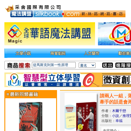
請兩人一組，
牽手的話是會死
作者：
木爾千戀
分類：
小說
／
推理
出版社：
幸福
內容簡介：