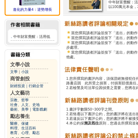
中年財富覺醒：活
以100萬元本金，
進化的力量4：逆勢增長
當您撰寫讀者評論並按下「送出」的動作
．
中年財富覺醒：活用低
當您撰寫讀者評論並按下「送出」的動作
當您撰寫讀者評論並按下「送出」的動作
步處理。
當您撰寫讀者評論並按下「送出」的動作
他處。
文學小說
文學
｜
小說
商管創投
1.您所撰寫的書評內容，須保證絕無侵犯
路書店因 此所受之損害，付損害賠償責任
財經投資
｜
行銷企管
2.若檢警及司法單位因偵查之需要，您將
人文藝坊
宗教、哲學
社會、人文、史地
藝術、美學
｜
電影戲劇
1.書評字數限50~300字之間。
2.若恪遵以下書評公約，您的書評將在送出
勵志養生
3.若違反以下書評公約，您的書評將不被接
4.本公約採
溯及既往
原則，您過去所撰寫並
醫療、保健
料理、生活百科
教育、心理、勵志