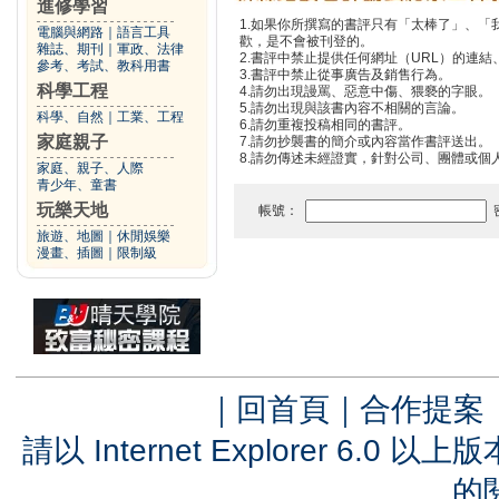
進修學習
1.如果你所撰寫的書評只有「太棒了」、
電腦與網路
｜
語言工具
歡，是不會被刊登的。
雜誌、期刊
｜
軍政、法律
2.書評中禁止提供任何網址（URL）的連結、電
參考、考試、教科用書
3.書評中禁止從事廣告及銷售行為。
科學工程
4.請勿出現謾罵、惡意中傷、猥褻的字眼。
5.請勿出現與該書內容不相關的言論。
科學、自然
｜
工業、工程
6.請勿重複投稿相同的書評。
家庭親子
7.請勿抄襲書的簡介或內容當作書評送出。
8.請勿傳述未經證實，針對公司、團體或個
家庭、親子、人際
青少年、童書
玩樂天地
帳號：
旅遊、地圖
｜
休閒娛樂
漫畫、插圖
｜
限制級
｜
回首頁
｜
合作提案
請以 Internet Explorer 6.
的