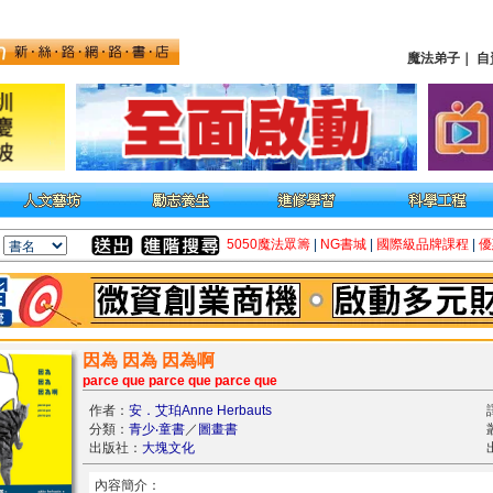
魔法弟子
｜
自
5050魔法眾籌
|
NG書城
|
國際級品牌課程
|
優
因為 因為 因為啊
parce que parce que parce que
作者：
安．艾珀Anne Herbauts
分類：
青少‧童書
／
圖畫書
出版社：
大塊文化
內容簡介：