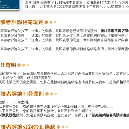
因為 因為 因為啊 ☆比利時繪本名家安．艾珀最新抒情之作！ ☆與
時上市！ ☆本書入選2023年蒙特勒伊青少年書展Pepites獎書單！
撰寫讀者評論並按下「送出」的動作，此即表示您已經詳細閱讀過「
新絲路網路書店讀
撰寫讀者評論並按下「送出」的動作，此即表示你同意，新絲路網路書店得依書評內容
撰寫讀者評論並按下「送出」的動作，此即表示你同意，新絲路網路書店得依書評內容
撰寫讀者評論並按下「送出」的動作，此即表示你授權新絲路網路書店，得以依業務需
撰寫的書評內容，須保證絕無侵犯任何第三人之智慧財產權及其他權利等情事，若有違
 此所受之損害，付損害賠償責任。
警及司法單位因偵查之需要，您將在此授權新絲路網路書店得將個人資料，提供與相關
數限50~300字之間。
遵以下書評公約，您的書評將在送出後的5~7個工作日之內，被刊登在網站上。
反以下書評公約，您的書評將不被接受，並且不被刊登在網站上。
採
溯及既往
原則，您過去所撰寫並被刊登的書評，若與以下「
新絲路網路書店讀者書