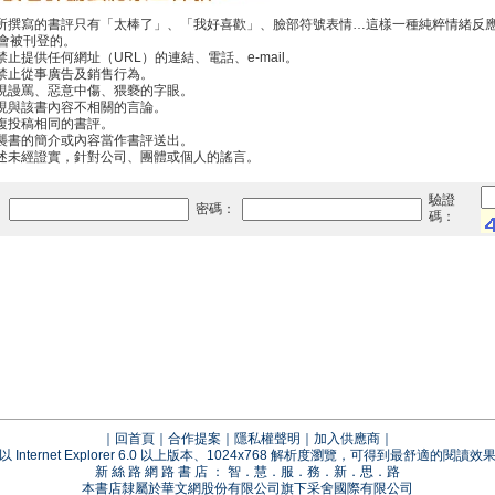
你所撰寫的書評只有「太棒了」、「我好喜歡」、臉部符號表情…這樣一種純粹情緒反
會被刊登的。
禁止提供任何網址（URL）的連結、電話、e-mail。
中禁止從事廣告及銷售行為。
出現謾罵、惡意中傷、猥褻的字眼。
出現與該書內容不相關的言論。
重複投稿相同的書評。
抄襲書的簡介或內容當作書評送出。
傳述未經證實，針對公司、團體或個人的謠言。
驗證
：
密碼：
碼：
｜
回首頁
｜
合作提案
｜
隱私權聲明
｜
加入供應商
｜
以 Internet Explorer 6.0 以上版本、1024x768 解析度瀏覽，可得到最舒適的閱讀效
新 絲 路 網 路 書 店 ： 智．慧．服．務．新．思．路
本書店隸屬於華文網股份有限公司旗下采舍國際有限公司