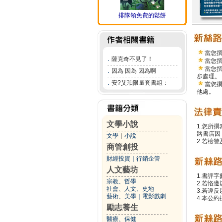
排隊領免費的鬆餅
當您
．
薩克奇不見了！
當您
當您
．
因為 因為 因為啊
步處理。
．
安?艾珀限量套書組：
當您
他處。
文學小說
1.您所
路書店因
文學
｜
小說
2.若檢
商管創投
財經投資
｜
行銷企管
人文藝坊
1.書評字
宗教、哲學
2.若恪
社會、人文、史地
3.若違
藝術、美學
｜
電影戲劇
4.本公約
勵志養生
醫療、保健