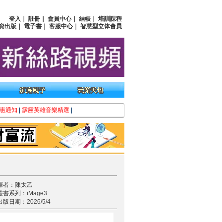
登入
｜
註冊
｜
會員中心
｜
結帳
｜
培訓課程
資出版
｜
電子書
｜
客服中心
｜
智慧型立体會員
惠通知
|
霹靂英雄音樂精選
|
譯者：陳太乙
叢書系列：iMage3
出版日期：2026/5/4