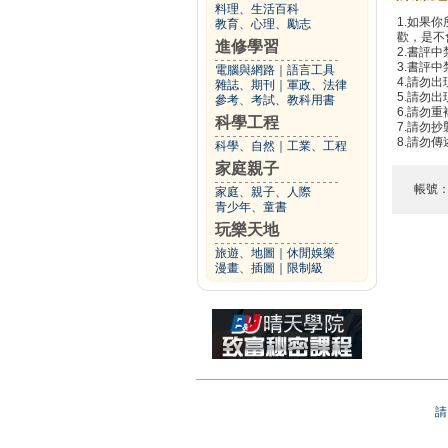
料理、生活百科
1.如果
教育、心理、勵志
歡，是不
進修學習
2.書評中
3.書評
電腦與網路
｜
語言工具
4.請勿
雜誌、期刊
｜
軍政、法律
5.請勿
參考、考試、教科用書
6.請勿
科學工程
7.請勿
8.請勿
科學、自然
｜
工業、工程
家庭親子
帳號
家庭、親子、人際
青少年、童書
玩樂天地
旅遊、地圖
｜
休閒娛樂
漫畫、插圖
｜
限制級
請