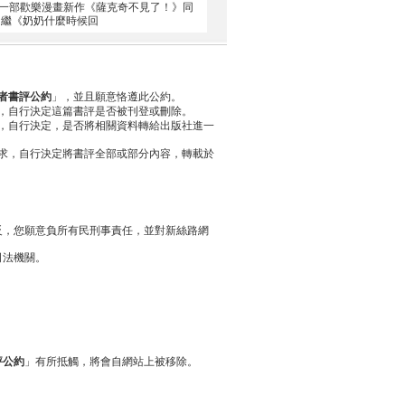
另一部歡樂漫畫新作《薩克奇不見了！》同
 ☆繼《奶奶什麼時候回
者書評公約
」，並且願意恪遵此公約。
，自行決定這篇書評是否被刊登或刪除。
，自行決定，是否將相關資料轉給出版社進一
求，自行決定將書評全部或部分內容，轉載於
反，您願意負所有民刑事責任，並對新絲路網
司法機關。
評公約
」有所抵觸，將會自網站上被移除。