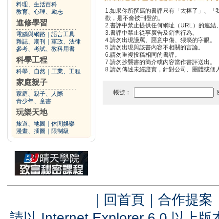
料理、生活百科
1.如果你所撰寫的書評只有「太棒了」、
教育、心理、勵志
歡，是不會被刊登的。
進修學習
2.書評中禁止提供任何網址（URL）的連結、電
3.書評中禁止從事廣告及銷售行為。
電腦與網路
｜
語言工具
4.請勿出現謾罵、惡意中傷、猥褻的字眼。
雜誌、期刊
｜
軍政、法律
5.請勿出現與該書內容不相關的言論。
參考、考試、教科用書
6.請勿重複投稿相同的書評。
科學工程
7.請勿抄襲書的簡介或內容當作書評送出。
8.請勿傳述未經證實，針對公司、團體或個
科學、自然
｜
工業、工程
家庭親子
帳號：
家庭、親子、人際
青少年、童書
玩樂天地
旅遊、地圖
｜
休閒娛樂
漫畫、插圖
｜
限制級
｜
回首頁
｜
合作提案
請以 Internet Explorer 6.