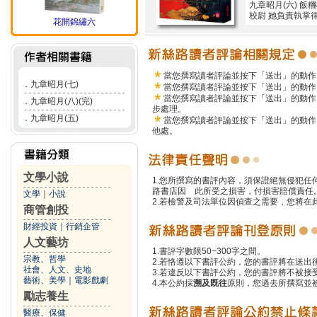
九章昭月(六) 
校尉 她負責執掌
花開錦繡六
當您撰寫讀者評論並按下「送出」的動作
．
九章昭月(七)
當您撰寫讀者評論並按下「送出」的動作
當您撰寫讀者評論並按下「送出」的動作
．
九章昭月(八)(完)
步處理。
．
九章昭月(五)
當您撰寫讀者評論並按下「送出」的動作
他處。
文學小說
1.您所撰寫的書評內容，須保證絕無侵犯
路書店因 此所受之損害，付損害賠償責任
文學
｜
小說
2.若檢警及司法單位因偵查之需要，您將
商管創投
財經投資
｜
行銷企管
人文藝坊
1.書評字數限50~300字之間。
宗教、哲學
2.若恪遵以下書評公約，您的書評將在送出
社會、人文、史地
3.若違反以下書評公約，您的書評將不被接
藝術、美學
｜
電影戲劇
4.本公約採
溯及既往
原則，您過去所撰寫並
勵志養生
醫療、保健