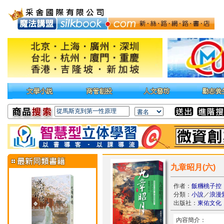
九章昭月(六)
作者：
飯糰桃子控
分類：
小說
／
浪漫
出版社：
東佑文化
內容簡介：