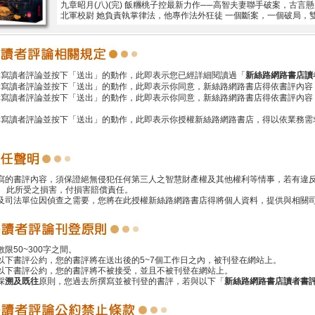
九章昭月(八)(完) 飯糰桃子控最新力作──高智夫妻聯手破案，古言
北軍校尉 她負責執掌律法，他專作法外狂徒 一個斷案，一個破局，
撰寫讀者評論並按下「送出」的動作，此即表示您已經詳細閱讀過「
新絲路網路書店讀
撰寫讀者評論並按下「送出」的動作，此即表示你同意，新絲路網路書店得依書評內容
撰寫讀者評論並按下「送出」的動作，此即表示你同意，新絲路網路書店得依書評內容
撰寫讀者評論並按下「送出」的動作，此即表示你授權新絲路網路書店，得以依業務需
撰寫的書評內容，須保證絕無侵犯任何第三人之智慧財產權及其他權利等情事，若有違
 此所受之損害，付損害賠償責任。
警及司法單位因偵查之需要，您將在此授權新絲路網路書店得將個人資料，提供與相關
數限50~300字之間。
遵以下書評公約，您的書評將在送出後的5~7個工作日之內，被刊登在網站上。
反以下書評公約，您的書評將不被接受，並且不被刊登在網站上。
採
溯及既往
原則，您過去所撰寫並被刊登的書評，若與以下「
新絲路網路書店讀者書