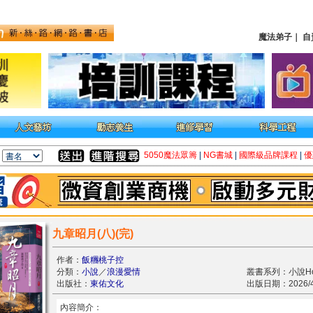
魔法弟子
｜
自
5050魔法眾籌
|
NG書城
|
國際級品牌課程
|
優
九章昭月(八)(完)
作者：
飯糰桃子控
分類：
小說
／
浪漫愛情
叢書系列：小說Ho
出版社：
東佑文化
出版日期：2026/4
內容簡介：