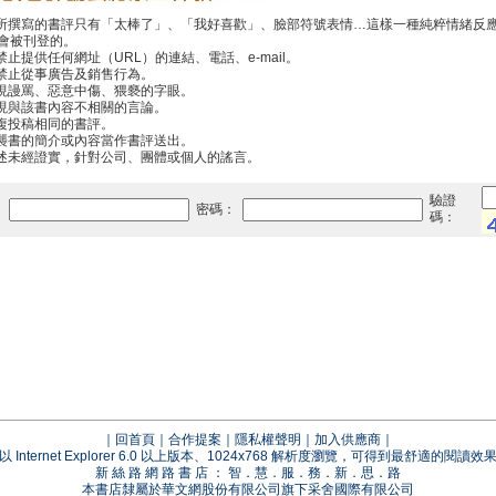
你所撰寫的書評只有「太棒了」、「我好喜歡」、臉部符號表情…這樣一種純粹情緒反
會被刊登的。
禁止提供任何網址（URL）的連結、電話、e-mail。
中禁止從事廣告及銷售行為。
出現謾罵、惡意中傷、猥褻的字眼。
出現與該書內容不相關的言論。
重複投稿相同的書評。
抄襲書的簡介或內容當作書評送出。
傳述未經證實，針對公司、團體或個人的謠言。
驗證
：
密碼：
碼：
｜
回首頁
｜
合作提案
｜
隱私權聲明
｜
加入供應商
｜
以 Internet Explorer 6.0 以上版本、1024x768 解析度瀏覽，可得到最舒適的閱讀效
新 絲 路 網 路 書 店 ： 智．慧．服．務．新．思．路
本書店隸屬於華文網股份有限公司旗下采舍國際有限公司