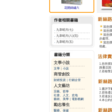
花開錦繡六
當您
．
九章昭月(七)
當您
當您
．
九章昭月(八)(完)
步處理。
．
九章昭月(五)
當您
他處。
文學小說
1.您所
路書店因
文學
｜
小說
2.若檢
商管創投
財經投資
｜
行銷企管
人文藝坊
1.書評字
宗教、哲學
2.若恪
社會、人文、史地
3.若違
藝術、美學
｜
電影戲劇
4.本公約
勵志養生
醫療、保健