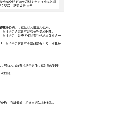
懸疑爽感全開 百無禁忌廷尉女官ｘ神鬼難測
雙文雙武，默契爆表 法不
者書評公約
」，並且願意恪遵此公約。
，自行決定這篇書評是否被刊登或刪除。
，自行決定，是否將相關資料轉給出版社進一
求，自行決定將書評全部或部分內容，轉載於
反，您願意負所有民刑事責任，並對新絲路網
司法機關。
評公約
」有所抵觸，將會自網站上被移除。