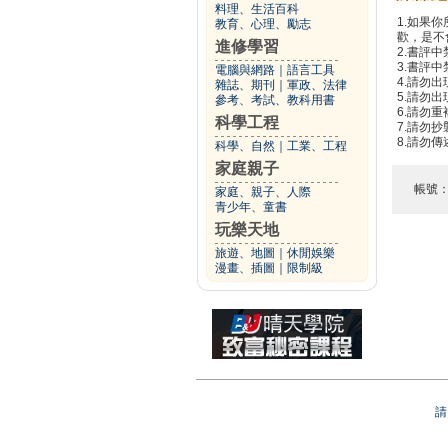
料理、生活百科
1.如果
教育、心理、勵志
歡，是不
進修學習
2.書評中
3.書評
電腦與網路
｜
語言工具
4.請勿
雜誌、期刊
｜
軍政、法律
5.請勿
參考、考試、教科用書
6.請勿
科學工程
7.請勿
8.請勿
科學、自然
｜
工業、工程
家庭親子
帳號
家庭、親子、人際
青少年、童書
玩樂天地
旅遊、地圖
｜
休閒娛樂
漫畫、插圖
｜
限制級
請