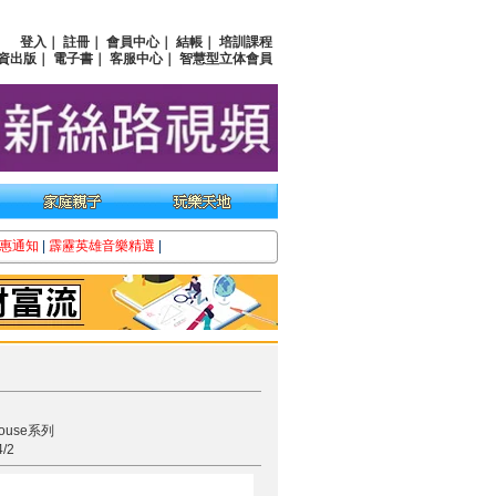
登入
｜
註冊
｜
會員中心
｜
結帳
｜
培訓課程
資出版
｜
電子書
｜
客服中心
｜
智慧型立体會員
惠通知
|
霹靂英雄音樂精選
|
use系列
/2