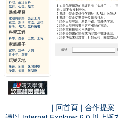
料理、生活百科
1.如果你所撰寫的書評只有「太棒了」、
教育、心理、勵志
歡，是不會被刊登的。
進修學習
2.書評中禁止提供任何網址（URL）的連結、電
3.書評中禁止從事廣告及銷售行為。
電腦與網路
｜
語言工具
4.請勿出現謾罵、惡意中傷、猥褻的字眼。
雜誌、期刊
｜
軍政、法律
5.請勿出現與該書內容不相關的言論。
參考、考試、教科用書
6.請勿重複投稿相同的書評。
科學工程
7.請勿抄襲書的簡介或內容當作書評送出。
8.請勿傳述未經證實，針對公司、團體或個
科學、自然
｜
工業、工程
家庭親子
帳號：
家庭、親子、人際
青少年、童書
玩樂天地
旅遊、地圖
｜
休閒娛樂
漫畫、插圖
｜
限制級
｜
回首頁
｜
合作提案
請以 Internet Explorer 6.