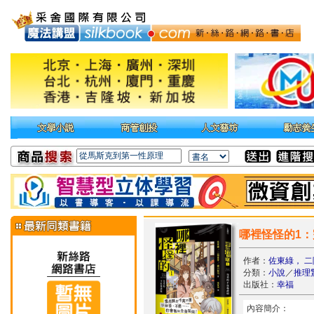
哪裡怪怪的1：
作者：
佐東綠， 二
分類：
小說
／
推理
出版社：
幸福
內容簡介：