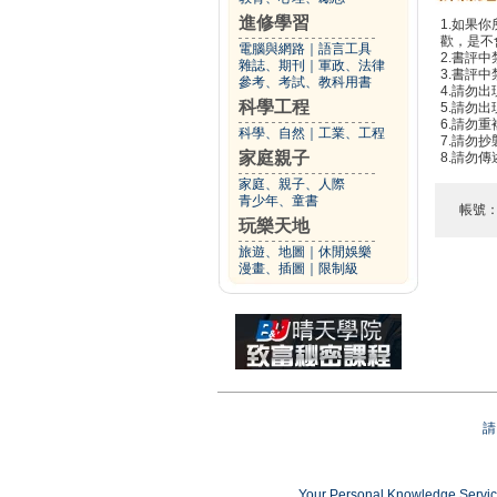
進修學習
1.如果
歡，是不
電腦與網路
｜
語言工具
2.書評中
雜誌、期刊
｜
軍政、法律
3.書評
參考、考試、教科用書
4.請勿
科學工程
5.請勿
6.請勿
科學、自然
｜
工業、工程
7.請勿
家庭親子
8.請勿
家庭、親子、人際
青少年、童書
帳號
玩樂天地
旅遊、地圖
｜
休閒娛樂
漫畫、插圖
｜
限制級
請
Your Personal Knowledge Ser