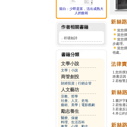
留白：少即是富，活出成熟大
人的餘裕
當您
當您
．
祈禱如詩
當您
步處理。
當您
他處。
文學小說
文學
｜
小說
1.您所
商管創投
路書店因
2.若檢
財經投資
｜
行銷企管
人文藝坊
宗教、哲學
社會、人文、史地
1.書評字
藝術、美學
｜
電影戲劇
2.若恪
3.若違
勵志養生
4.本公約
醫療、保健
料理、生活百科
教育、心理、勵志