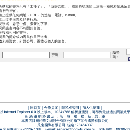
你所撰寫的書評只有「太棒了」、「我好喜歡」、臉部符號表情…這樣一種純粹情緒反
會被刊登的。
禁止提供任何網址（URL）的連結、電話、e-mail。
中禁止從事廣告及銷售行為。
出現謾罵、惡意中傷、猥褻的字眼。
出現與該書內容不相關的言論。
重複投稿相同的書評。
抄襲書的簡介或內容當作書評送出。
傳述未經證實，針對公司、團體或個人的謠言。
驗證
：
密碼：
碼：
｜
回首頁
｜
合作提案
｜
隱私權聲明
｜
加入供應商
｜
以 Internet Explorer 6.0 以上版本、1024x768 解析度瀏覽，可得到最舒適的閱讀效
新 絲 路 網 路 書 店 ： 智．慧．服．務．新．思．路
本書店隸屬於華文網股份有限公司旗下采舍國際有限公司
采舍國際有限公司 統編 : 28464037
vice 客服專線: 02-2226-7768 E-mail:
service@book4u.com.tw
客服時間：09:00-12: