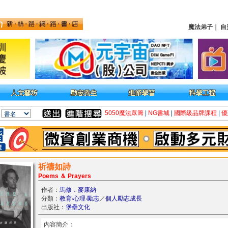
魔法弟子
｜
自
5050魔法眾籌
|
NG書城
|
國際級品牌課程
|
優
祈禱如詩
Poems ＆ Prayers
作者：
馬修．麥康納
分類：
教育‧心理‧勵志
／
個人勵志成長
出版社：
堡壘文化
內容簡介：