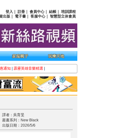
登入
｜
註冊
｜
會員中心
｜
結帳
｜
培訓課程
資出版
｜
電子書
｜
客服中心
｜
智慧型立体會員
惠通知
|
霹靂英雄音樂精選
|
譯者：吳育旻
叢書系列：New Black
出版日期：2026/5/6