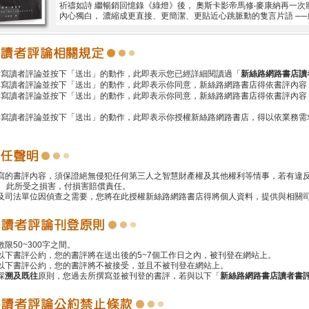
祈禱如詩 繼暢銷回憶錄《綠燈》後， 奧斯卡影帝馬修‧麥康納再一
內心獨白， 濃縮成更直接、更簡潔、更貼近心跳脈動的隻言片語 ─
撰寫讀者評論並按下「送出」的動作，此即表示您已經詳細閱讀過「
新絲路網路書店讀
撰寫讀者評論並按下「送出」的動作，此即表示你同意，新絲路網路書店得依書評內容
撰寫讀者評論並按下「送出」的動作，此即表示你同意，新絲路網路書店得依書評內容
撰寫讀者評論並按下「送出」的動作，此即表示你授權新絲路網路書店，得以依業務需
撰寫的書評內容，須保證絕無侵犯任何第三人之智慧財產權及其他權利等情事，若有違
 此所受之損害，付損害賠償責任。
警及司法單位因偵查之需要，您將在此授權新絲路網路書店得將個人資料，提供與相關
數限50~300字之間。
遵以下書評公約，您的書評將在送出後的5~7個工作日之內，被刊登在網站上。
反以下書評公約，您的書評將不被接受，並且不被刊登在網站上。
採
溯及既往
原則，您過去所撰寫並被刊登的書評，若與以下「
新絲路網路書店讀者書