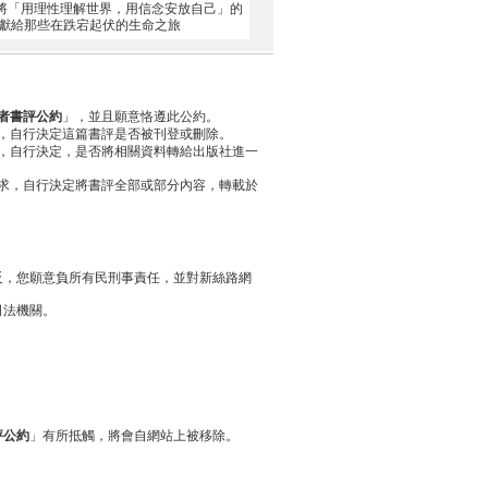
次將「用理性理解世界，用信念安放自己」的
─獻給那些在跌宕起伏的生命之旅
者書評公約
」，並且願意恪遵此公約。
，自行決定這篇書評是否被刊登或刪除。
，自行決定，是否將相關資料轉給出版社進一
求，自行決定將書評全部或部分內容，轉載於
反，您願意負所有民刑事責任，並對新絲路網
司法機關。
評公約
」有所抵觸，將會自網站上被移除。