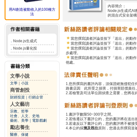
內容簡介：
用AI創造被動收入的100種方
Node.js生成式AI
法
的混合式安全架構(
當您撰寫讀者評論並按下「送出」的動作
．
Node.js生成式
當您撰寫讀者評論並按下「送出」的動作
．
Node.js量化投
當您撰寫讀者評論並按下「送出」的動作
步處理。
當您撰寫讀者評論並按下「送出」的動作
他處。
文學小說
文學
｜
小說
1.您所撰寫的書評內容，須保證絕無侵犯
路書店因 此所受之損害，付損害賠償責任
商管創投
2.若檢警及司法單位因偵查之需要，您將
財經投資
｜
行銷企管
人文藝坊
宗教、哲學
1.書評字數限50~300字之間。
社會、人文、史地
2.若恪遵以下書評公約，您的書評將在送出
藝術、美學
｜
電影戲劇
3.若違反以下書評公約，您的書評將不被接
勵志養生
4.本公約採
溯及既往
原則，您過去所撰寫並
醫療、保健