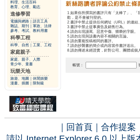
料理、生活百科
教育、心理、勵志
1.如果你所撰寫的書評只有「太棒了」、
進修學習
歡，是不會被刊登的。
電腦與網路
｜
語言工具
2.書評中禁止提供任何網址（URL）的連結、電
雜誌、期刊
｜
軍政、法律
3.書評中禁止從事廣告及銷售行為。
參考、考試、教科用書
4.請勿出現謾罵、惡意中傷、猥褻的字眼。
5.請勿出現與該書內容不相關的言論。
科學工程
6.請勿重複投稿相同的書評。
科學、自然
｜
工業、工程
7.請勿抄襲書的簡介或內容當作書評送出。
8.請勿傳述未經證實，針對公司、團體或個
家庭親子
家庭、親子、人際
青少年、童書
帳號：
玩樂天地
旅遊、地圖
｜
休閒娛樂
漫畫、插圖
｜
限制級
｜
回首頁
｜
合作提案
請以 Internet Explorer 6.