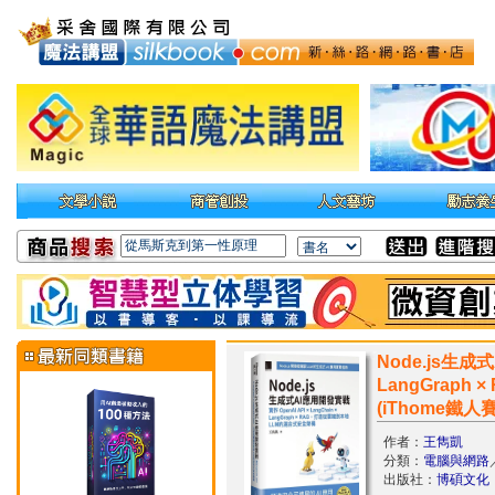
Node.js生成式
LangGrap
(iThome鐵人
作者：
王雋凱
分類：
電腦與網路
出版社：
博碩文化