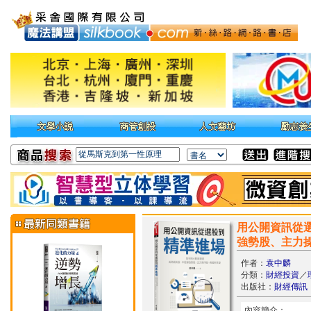
用公開資訊從
強勢股、主力
作者：
袁中麟
分類：
財經投資
／
出版社：
財經傳訊
內容簡介：