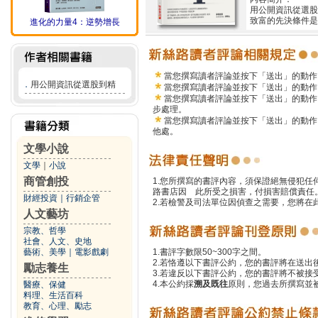
用公開資訊從選股
致富的先決條件是
進化的力量4：逆勢增長
當您撰寫讀者評論並按下「送出」的動作
．
用公開資訊從選股到精
當您撰寫讀者評論並按下「送出」的動作
當您撰寫讀者評論並按下「送出」的動作
步處理。
當您撰寫讀者評論並按下「送出」的動作
他處。
文學小說
文學
｜
小說
商管創投
1.您所撰寫的書評內容，須保證絕無侵犯
路書店因 此所受之損害，付損害賠償責任
財經投資
｜
行銷企管
2.若檢警及司法單位因偵查之需要，您將
人文藝坊
宗教、哲學
社會、人文、史地
藝術、美學
｜
電影戲劇
1.書評字數限50~300字之間。
2.若恪遵以下書評公約，您的書評將在送出
勵志養生
3.若違反以下書評公約，您的書評將不被接
4.本公約採
溯及既往
原則，您過去所撰寫並
醫療、保健
料理、生活百科
教育、心理、勵志