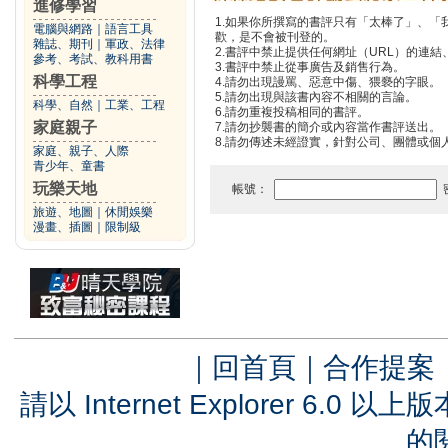
進修學習
1.如果你所撰寫的書評只有「太棒了」、
電腦與網路
｜
語言工具
歡，是不會被刊登的。
雜誌、期刊
｜
軍政、法律
2.書評中禁止提供任何網址（URL）的連結、電
參考、考試、教科用書
3.書評中禁止從事廣告及銷售行為。
科學工程
4.請勿出現謾罵、惡意中傷、猥褻的字眼。
5.請勿出現與該書內容不相關的言論。
科學、自然
｜
工業、工程
6.請勿重複投稿相同的書評。
家庭親子
7.請勿抄襲書的簡介或內容當作書評送出。
8.請勿傳述未經證實，針對公司、團體或個
家庭、親子、人際
青少年、童書
玩樂天地
帳號：
旅遊、地圖
｜
休閒娛樂
漫畫、插圖
｜
限制級
｜
回首頁
｜
合作提案
請以 Internet Explorer 6.
的