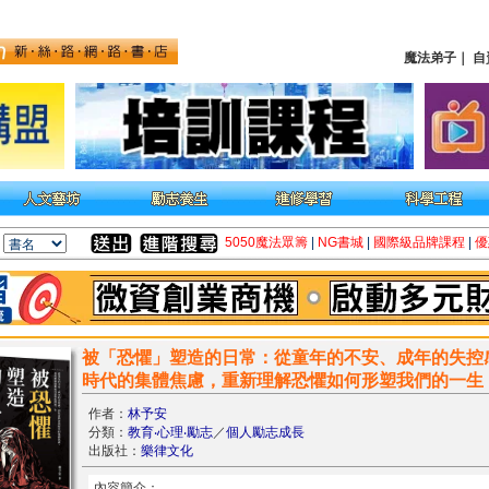
魔法弟子
｜
自
5050魔法眾籌
|
NG書城
|
國際級品牌課程
|
優
被「恐懼」塑造的日常：從童年的不安、成年的失控
時代的集體焦慮，重新理解恐懼如何形塑我們的一生
作者：
林予安
分類：
教育‧心理‧勵志
／
個人勵志成長
出版社：
樂律文化
內容簡介：