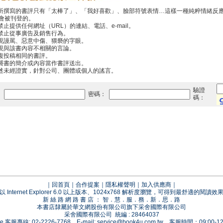
你所撰寫的書評只有「太棒了」、「我好喜歡」、臉部符號表情…這樣一種純粹情緒反
會被刊登的。
禁止提供任何網址（URL）的連結、電話、e-mail。
中禁止從事廣告及銷售行為。
出現謾罵、惡意中傷、猥褻的字眼。
出現與該書內容不相關的言論。
重複投稿相同的書評。
抄襲書的簡介或內容當作書評送出。
傳述未經證實，針對公司、團體或個人的謠言。
驗證
：
密碼：
碼：
｜
回首頁
｜
合作提案
｜
隱私權聲明
｜
加入供應商
｜
以 Internet Explorer 6.0 以上版本、1024x768 解析度瀏覽，可得到最舒適的閱讀效
新 絲 路 網 路 書 店 ： 智．慧．服．務．新．思．路
本書店隸屬於華文網股份有限公司旗下采舍國際有限公司
采舍國際有限公司 統編 : 28464037
vice 客服專線: 02-2226-7768 E-mail:
service@book4u.com.tw
客服時間：09:00-12: