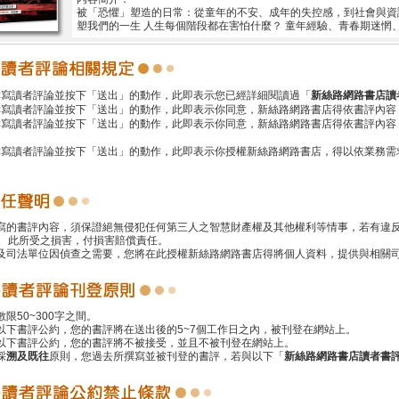
被「恐懼」塑造的日常：從童年的不安、成年的失控感，到社會與資
塑我們的一生 人生每個階段都在害怕什麼？ 童年經驗、青春期迷惘
撰寫讀者評論並按下「送出」的動作，此即表示您已經詳細閱讀過「
新絲路網路書店讀
撰寫讀者評論並按下「送出」的動作，此即表示你同意，新絲路網路書店得依書評內容
撰寫讀者評論並按下「送出」的動作，此即表示你同意，新絲路網路書店得依書評內容
撰寫讀者評論並按下「送出」的動作，此即表示你授權新絲路網路書店，得以依業務需
撰寫的書評內容，須保證絕無侵犯任何第三人之智慧財產權及其他權利等情事，若有違
 此所受之損害，付損害賠償責任。
警及司法單位因偵查之需要，您將在此授權新絲路網路書店得將個人資料，提供與相關
數限50~300字之間。
遵以下書評公約，您的書評將在送出後的5~7個工作日之內，被刊登在網站上。
反以下書評公約，您的書評將不被接受，並且不被刊登在網站上。
採
溯及既往
原則，您過去所撰寫並被刊登的書評，若與以下「
新絲路網路書店讀者書