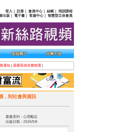
登入
｜
註冊
｜
會員中心
｜
結帳
｜
培訓課程
資出版
｜
電子書
｜
客服中心
｜
智慧型立体會員
惠通知
|
霹靂英雄音樂精選
|
感，到社會與資訊
叢書系列：心理勵志
出版日期：2026/5/6