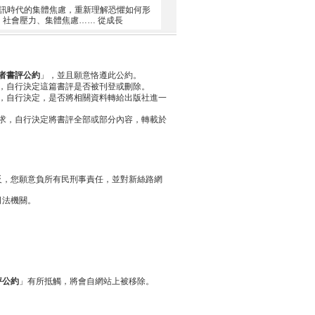
訊時代的集體焦慮，重新理解恐懼如何形
、社會壓力、集體焦慮…… 從成長
者書評公約
」，並且願意恪遵此公約。
，自行決定這篇書評是否被刊登或刪除。
，自行決定，是否將相關資料轉給出版社進一
求，自行決定將書評全部或部分內容，轉載於
反，您願意負所有民刑事責任，並對新絲路網
司法機關。
評公約
」有所抵觸，將會自網站上被移除。