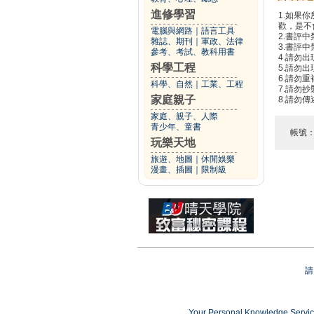
進修學習
1.如果
歡，是不
電腦與網路
｜
語言工具
2.書評中
雜誌、期刊
｜
軍政、法律
3.書評
參考、考試、教科用書
4.請勿
科學工程
5.請勿
6.請勿
科學、自然
｜
工業、工程
7.請勿
家庭親子
8.請勿
家庭、親子、人際
青少年、童書
帳號
玩樂天地
旅遊、地圖
｜
休閒娛樂
漫畫、插圖
｜
限制級
請
Your Personal Knowledge Ser