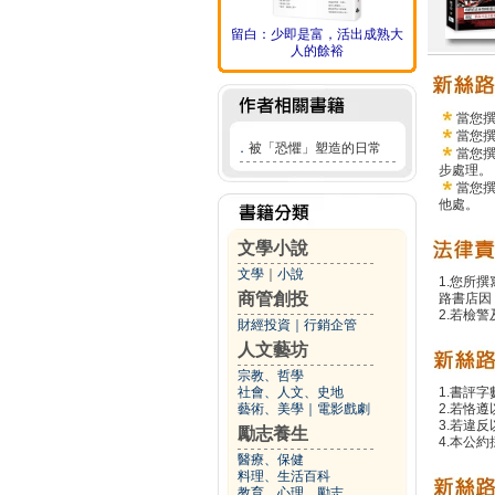
留白：少即是富，活出成熟大
人的餘裕
當您
當您
．
被「恐懼」塑造的日常
當您
步處理。
當您
他處。
文學小說
文學
｜
小說
1.您所
商管創投
路書店因
2.若檢
財經投資
｜
行銷企管
人文藝坊
宗教、哲學
社會、人文、史地
1.書評字
藝術、美學
｜
電影戲劇
2.若恪
3.若違
勵志養生
4.本公約
醫療、保健
料理、生活百科
教育、心理、勵志