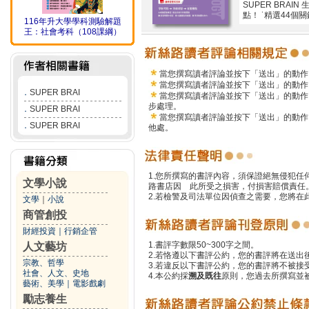
SUPER BRA
點！ ˙精選44
116年升大學學科測驗解題
王：社會考科（108課綱）
當您撰寫讀者評論並按下「送出」的動作
當您撰寫讀者評論並按下「送出」的動作
．
SUPER BRAI
當您撰寫讀者評論並按下「送出」的動作
步處理。
．
SUPER BRAI
當您撰寫讀者評論並按下「送出」的動作
．
SUPER BRAI
他處。
1.您所撰寫的書評內容，須保證絕無侵犯
文學小說
路書店因 此所受之損害，付損害賠償責任
2.若檢警及司法單位因偵查之需要，您將
文學
｜
小說
商管創投
財經投資
｜
行銷企管
1.書評字數限50~300字之間。
人文藝坊
2.若恪遵以下書評公約，您的書評將在送出
宗教、哲學
3.若違反以下書評公約，您的書評將不被接
社會、人文、史地
4.本公約採
溯及既往
原則，您過去所撰寫並
藝術、美學
｜
電影戲劇
勵志養生