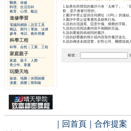
醫療、保健
1.如果你所撰寫的書評只有「太棒了」、
料理、生活百科
歡，是不會被刊登的。
教育、心理、勵志
2.書評中禁止提供任何網址（URL）的連結、電
進修學習
3.書評中禁止從事廣告及銷售行為。
4.請勿出現謾罵、惡意中傷、猥褻的字眼。
電腦與網路
｜
語言工具
5.請勿出現與該書內容不相關的言論。
雜誌、期刊
｜
軍政、法律
6.請勿重複投稿相同的書評。
參考、考試、教科用書
7.請勿抄襲書的簡介或內容當作書評送出。
科學工程
8.請勿傳述未經證實，針對公司、團體或個
科學、自然
｜
工業、工程
家庭親子
帳號：
家庭、親子、人際
青少年、童書
玩樂天地
旅遊、地圖
｜
休閒娛樂
漫畫、插圖
｜
限制級
｜
回首頁
｜
合作提案