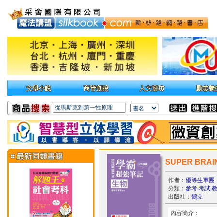
SUPER BR
作者：
優等生軍團
分類：
參考‧考試‧
出版社：
鶴立
內容簡介：