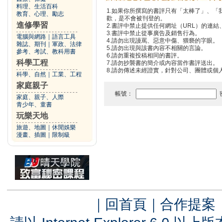
料理、生活百科
1.如果你所撰寫的書評只有「太棒了」、
教育、心理、勵志
歡，是不會被刊登的。
進修學習
2.書評中禁止提供任何網址（URL）的連結、電
3.書評中禁止從事廣告及銷售行為。
電腦與網路
｜
語言工具
4.請勿出現謾罵、惡意中傷、猥褻的字眼。
雜誌、期刊
｜
軍政、法律
5.請勿出現與該書內容不相關的言論。
參考、考試、教科用書
6.請勿重複投稿相同的書評。
科學工程
7.請勿抄襲書的簡介或內容當作書評送出。
8.請勿傳述未經證實，針對公司、團體或個
科學、自然
｜
工業、工程
家庭親子
帳號：
家庭、親子、人際
青少年、童書
玩樂天地
旅遊、地圖
｜
休閒娛樂
漫畫、插圖
｜
限制級
｜
回首頁
｜
合作提案