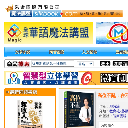
高位不亂：在
作者：
鄭詩諭
分類：
教育‧心理‧
出版社：
智庫雲端
內容簡介：