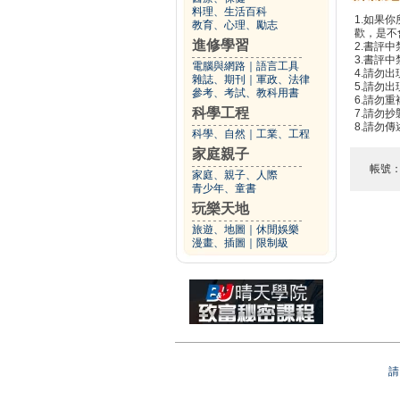
料理、生活百科
1.如果
教育、心理、勵志
歡，是不
進修學習
2.書評中
3.書評
電腦與網路
｜
語言工具
4.請勿
雜誌、期刊
｜
軍政、法律
5.請勿
參考、考試、教科用書
6.請勿
科學工程
7.請勿
8.請勿
科學、自然
｜
工業、工程
家庭親子
帳號
家庭、親子、人際
青少年、童書
玩樂天地
旅遊、地圖
｜
休閒娛樂
漫畫、插圖
｜
限制級
請