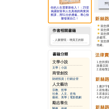
你的人生需要新收入！：25堂
揭露財富和人生真相的商業洞
察課，用51分的勇氣，專心快
樂發展自己！
當您
當您
當您
步處理。
．
人脈變現：增員王的影
當您
他處。
文學小說
1.您所
路書店因
文學
｜
小說
2.若檢
商管創投
財經投資
｜
行銷企管
人文藝坊
1.書評字
宗教、哲學
2.若恪
社會、人文、史地
3.若違
藝術、美學
｜
電影戲劇
4.本公約
勵志養生
醫療、保健