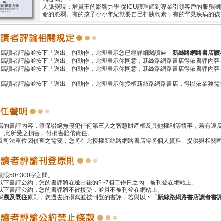
人脈變現：增員王的影響力學 從ICU護理師到專業引領客戶的服務
命的脆弱。有的孩子小小年紀就要自己打胰島素，有的罕見疾病的孩
撰寫讀者評論並按下「送出」的動作，此即表示您已經詳細閱讀過「
新絲路網路書店讀
撰寫讀者評論並按下「送出」的動作，此即表示你同意，新絲路網路書店得依書評內容
撰寫讀者評論並按下「送出」的動作，此即表示你同意，新絲路網路書店得依書評內容
撰寫讀者評論並按下「送出」的動作，此即表示你授權新絲路網路書店，得以依業務需
撰寫的書評內容，須保證絕無侵犯任何第三人之智慧財產權及其他權利等情事，若有違
 此所受之損害，付損害賠償責任。
警及司法單位因偵查之需要，您將在此授權新絲路網路書店得將個人資料，提供與相關
數限50~300字之間。
遵以下書評公約，您的書評將在送出後的5~7個工作日之內，被刊登在網站上。
反以下書評公約，您的書評將不被接受，並且不被刊登在網站上。
採
溯及既往
原則，您過去所撰寫並被刊登的書評，若與以下「
新絲路網路書店讀者書