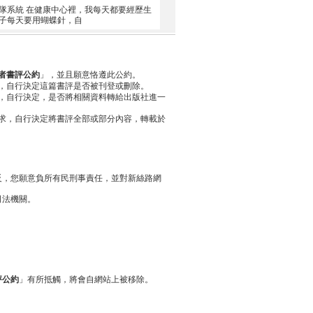
團隊系統 在健康中心裡，我每天都要經歷生
子每天要用蝴蝶針，自
者書評公約
」，並且願意恪遵此公約。
，自行決定這篇書評是否被刊登或刪除。
，自行決定，是否將相關資料轉給出版社進一
求，自行決定將書評全部或部分內容，轉載於
反，您願意負所有民刑事責任，並對新絲路網
司法機關。
評公約
」有所抵觸，將會自網站上被移除。