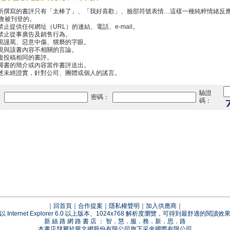
你所撰寫的書評只有「太棒了」、「我好喜歡」、臉部符號表情…這樣一種純粹情緒反
會被刊登的。
禁止提供任何網址（URL）的連結、電話、e-mail。
中禁止從事廣告及銷售行為。
出現謾罵、惡意中傷、猥褻的字眼。
出現與該書內容不相關的言論。
重複投稿相同的書評。
抄襲書的簡介或內容當作書評送出。
傳述未經證實，針對公司、團體或個人的謠言。
驗證
：
密碼：
碼：
｜
回首頁
｜
合作提案
｜
隱私權聲明
｜
加入供應商
｜
以 Internet Explorer 6.0 以上版本、1024x768 解析度瀏覽，可得到最舒適的閱讀效
新 絲 路 網 路 書 店 ： 智．慧．服．務．新．思．路
本書店隸屬於華文網股份有限公司旗下采舍國際有限公司