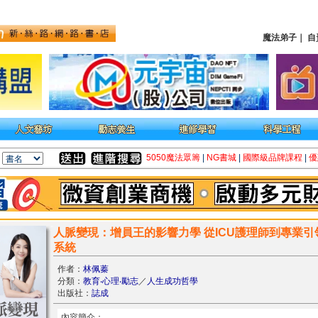
魔法弟子
｜
自
5050魔法眾籌
|
NG書城
|
國際級品牌課程
|
優
人脈變現：增員王的影響力學 從ICU護理師到專業
系統
作者：
林佩蓁
分類：
教育‧心理‧勵志
／
人生成功哲學
出版社：
誌成
內容簡介：