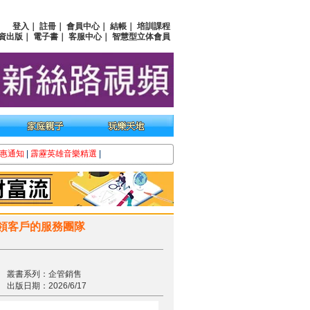
登入
｜
註冊
｜
會員中心
｜
結帳
｜
培訓課程
資出版
｜
電子書
｜
客服中心
｜
智慧型立体會員
惠通知
|
霹靂英雄音樂精選
|
引領客戶的服務團隊
叢書系列：企管銷售
出版日期：2026/6/17