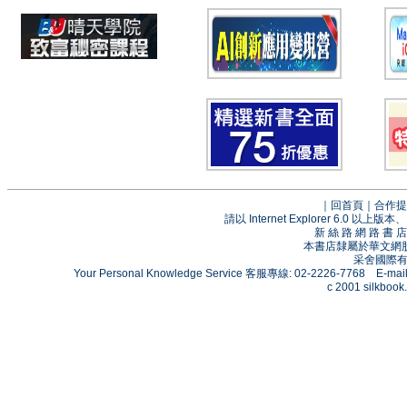
｜
回首頁
｜
合作提
請以 Internet Explorer 6.0
新 絲 路 網 路 
本書店隸屬於華文網
采舍國際有限
Your Personal Knowledge Service 客服專線: 02-2226-7768 E-mai
c 2001 silkbook.