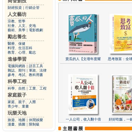
商管創投
財經投資
｜
行銷企管
人文藝坊
宗教、哲學
社會、人文、史地
藝術、美學
｜
電影戲劇
勵志養生
醫療、保健
料理、生活百科
教育、心理、勵志
進修學習
賣瓜的人【文壇年度耀
思考致富：全球
電腦與網路
｜
語言工具
雜誌、期刊
｜
軍政、法律
參考、考試、教科用書
科學工程
科學、自然
｜
工業、工程
家庭親子
家庭、親子、人際
青少年、童書
玩樂天地
一人公司，收入翻十倍
好好吃飯，一
旅遊、地圖
｜
休閒娛樂
漫畫、插圖
｜
限制級