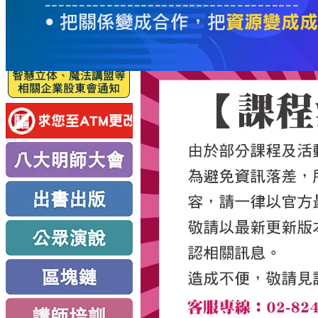
服
務
新
思
路