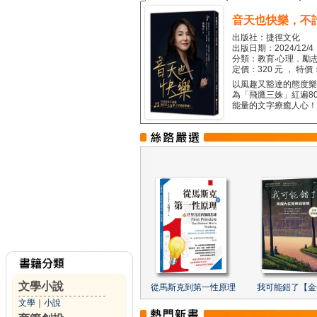
音天也快樂，不
出版社：捷徑文化
出版日期：2024/12/4
分類：教育‧心理．勵志
定價：320 元 ， 特價
以風趣又豁達的態度樂觀
為「飛鷹三姝」紅遍8
能量的文字療癒人心！...
文學小說
從馬斯克到第一性原理
我可能錯了【金
文學
｜
小說