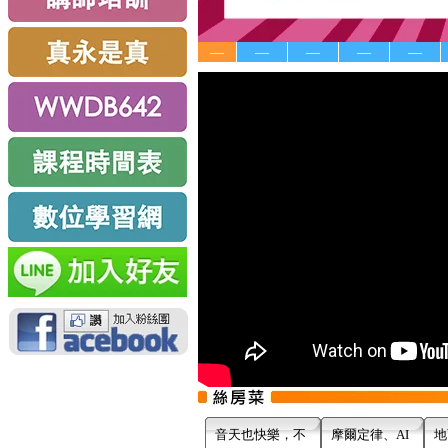
—
—
—
—
—
音天也快樂，不
摩爾定律、AI
地