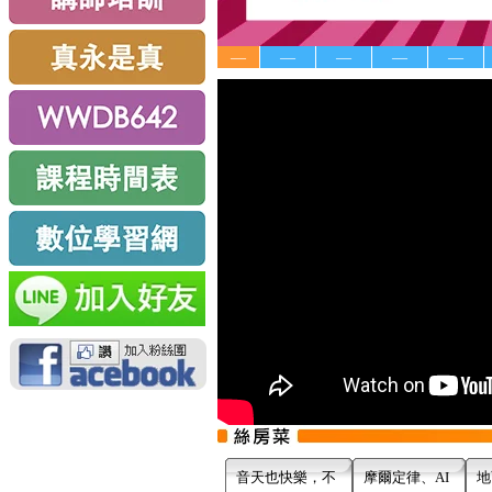
—
—
—
—
—
音天也快樂，不
摩爾定律、AI
地