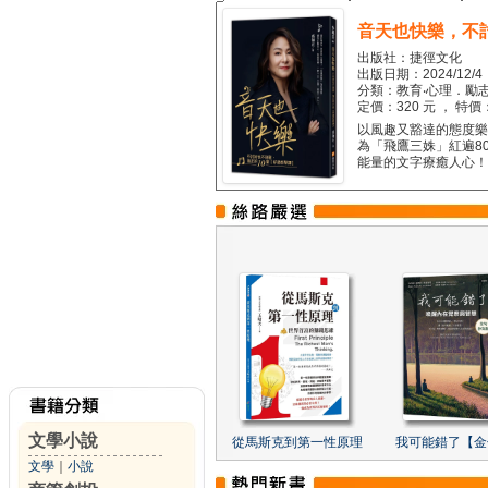
音天也快樂，不
出版社：捷徑文化
出版日期：2024/12/4
分類：教育‧心理．勵志
定價：320 元 ， 特價
以風趣又豁達的態度樂觀
為「飛鷹三姝」紅遍8
能量的文字療癒人心！...
文學小說
從馬斯克到第一性原理
我可能錯了【金
文學
｜
小說