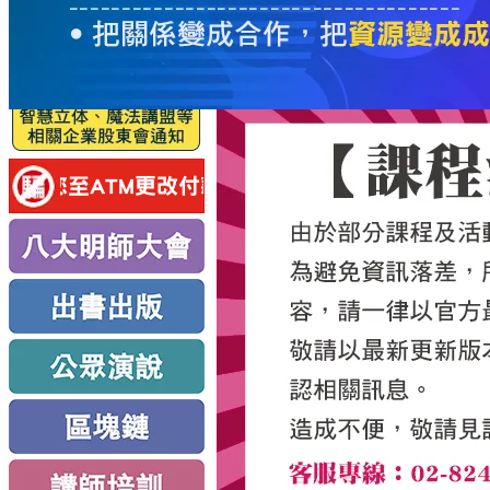
服
務
新
思
路