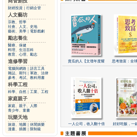
商管創投
財經投資
｜
行銷企管
人文藝坊
宗教、哲學
社會、人文、史地
藝術、美學
｜
電影戲劇
勵志養生
醫療、保健
料理、生活百科
教育、心理、勵志
進修學習
賣瓜的人【文壇年度耀
思考致富：全球
電腦與網路
｜
語言工具
雜誌、期刊
｜
軍政、法律
參考、考試、教科用書
科學工程
科學、自然
｜
工業、工程
家庭親子
家庭、親子、人際
青少年、童書
玩樂天地
一人公司，收入翻十倍
好好吃飯，一
旅遊、地圖
｜
休閒娛樂
漫畫、插圖
｜
限制級