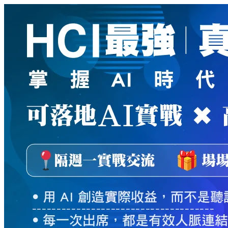
新
絲
路
網
路
書
店
-
知
識