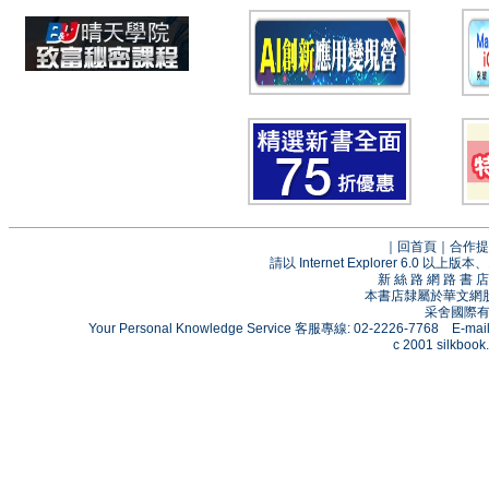
｜
回首頁
｜
合作提
請以 Internet Explorer 6.0
新 絲 路 網 路 
本書店隸屬於華文網
采舍國際有限
Your Personal Knowledge Service 客服專線: 02-2226-7768 E-mai
c 2001 silkbook.