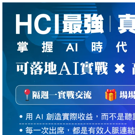
新
絲
路
網
路
書
店
-
知
識