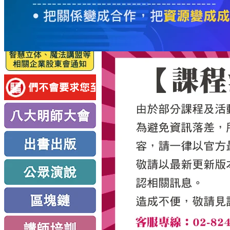
服
務
新
思
路