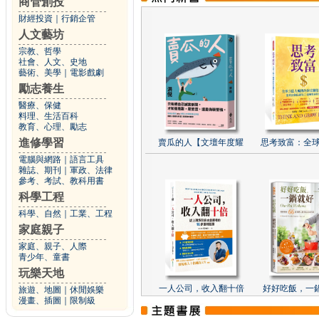
商管創投
財經投資
｜
行銷企管
人文藝坊
宗教、哲學
社會、人文、史地
藝術、美學
｜
電影戲劇
勵志養生
醫療、保健
料理、生活百科
教育、心理、勵志
進修學習
賣瓜的人【文壇年度耀
思考致富：全球
電腦與網路
｜
語言工具
雜誌、期刊
｜
軍政、法律
參考、考試、教科用書
科學工程
科學、自然
｜
工業、工程
家庭親子
家庭、親子、人際
青少年、童書
玩樂天地
一人公司，收入翻十倍
好好吃飯，一
旅遊、地圖
｜
休閒娛樂
漫畫、插圖
｜
限制級