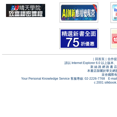
｜
回首頁
｜
合作提
請以 Internet Explorer 6.0
新 絲 路 網 路 
本書店隸屬於華文網
采舍國際有限
Your Personal Knowledge Service 客服專線: 02-2226-7768 E-mai
c 2001 silkbook.