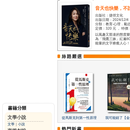
音天也快樂，不
出版社：捷徑文化
出版日期：2024/12/4
分類：教育‧心理．勵志
定價：320 元 ， 特價
以風趣又豁達的態度樂觀
為「飛鷹三姝」紅遍8
能量的文字療癒人心！...
文學小說
從馬斯克到第一性原理
我可能錯了【金
文學
｜
小說