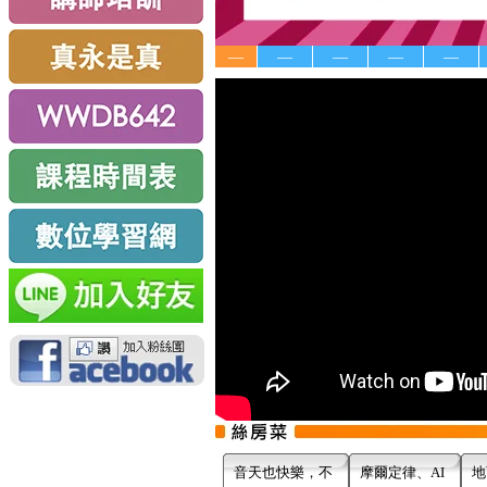
—
—
—
—
—
音天也快樂，不
摩爾定律、AI
地