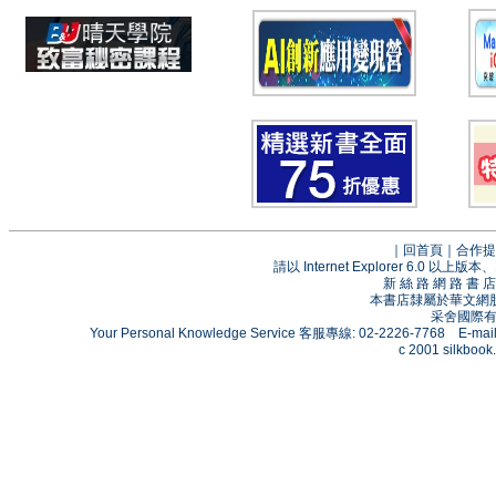
｜
回首頁
｜
合作提
請以 Internet Explorer 6.0
新 絲 路 網 路 
本書店隸屬於華文網
采舍國際有限
Your Personal Knowledge Service 客服專線: 02-2226-7768 E-mai
c 2001 silkbook.