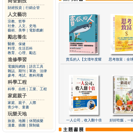
商管創投
財經投資
｜
行銷企管
人文藝坊
宗教、哲學
社會、人文、史地
藝術、美學
｜
電影戲劇
勵志養生
醫療、保健
料理、生活百科
教育、心理、勵志
進修學習
賣瓜的人【文壇年度耀
思考致富：全球
電腦與網路
｜
語言工具
雜誌、期刊
｜
軍政、法律
參考、考試、教科用書
科學工程
科學、自然
｜
工業、工程
家庭親子
家庭、親子、人際
青少年、童書
玩樂天地
一人公司，收入翻十倍
好好吃飯，一
旅遊、地圖
｜
休閒娛樂
漫畫、插圖
｜
限制級