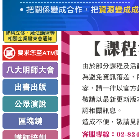
服
務
新
思
路