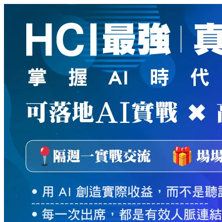
新
絲
路
網
路
書
店
-
知
識