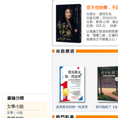
音天也快樂，不
出版社：捷徑文化
出版日期：2024/12/4
分類：教育‧心理．勵志
定價：320 元 ， 特價
以風趣又豁達的態度樂觀
為「飛鷹三姝」紅遍8
能量的文字療癒人心！...
文學小說
從馬斯克到第一性原理
我可能錯了【金
文學
｜
小說