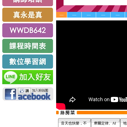
—
—
—
—
—
音天也快樂，不
摩爾定律、AI
地