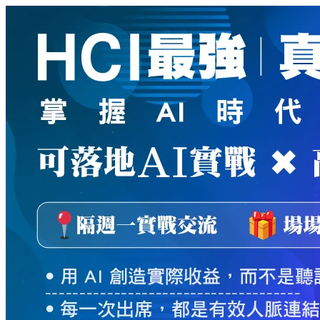
新
絲
路
網
路
書
店
-
知
識