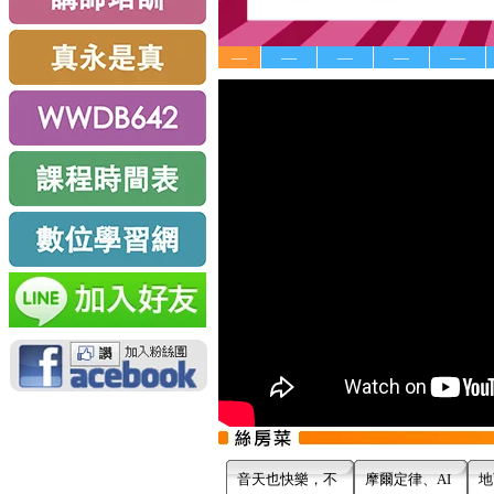
—
—
—
—
—
音天也快樂，不
摩爾定律、AI
地