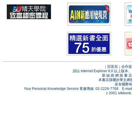
｜
回首頁
｜
合作提
請以 Internet Explorer 6.0
新 絲 路 網 路 
本書店隸屬於華文網
采舍國際有限
Your Personal Knowledge Service 客服專線: 02-2226-7768 E-mai
c 2001 silkbook.