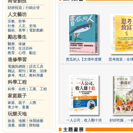
商管創投
財經投資
｜
行銷企管
人文藝坊
宗教、哲學
社會、人文、史地
藝術、美學
｜
電影戲劇
勵志養生
醫療、保健
料理、生活百科
教育、心理、勵志
進修學習
賣瓜的人【文壇年度耀
思考致富：全球
電腦與網路
｜
語言工具
雜誌、期刊
｜
軍政、法律
參考、考試、教科用書
科學工程
科學、自然
｜
工業、工程
家庭親子
家庭、親子、人際
青少年、童書
玩樂天地
一人公司，收入翻十倍
好好吃飯，一
旅遊、地圖
｜
休閒娛樂
漫畫、插圖
｜
限制級