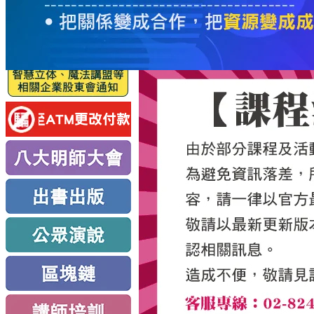
服
務
新
思
路