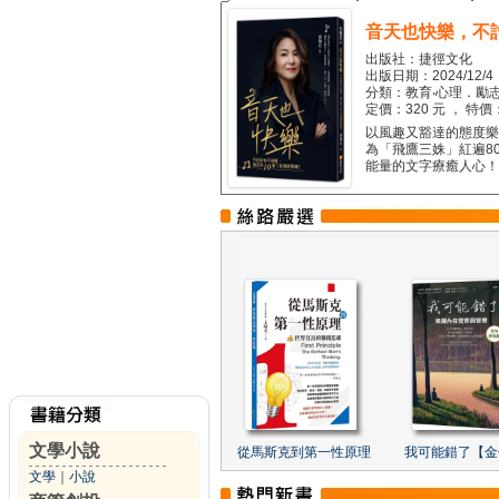
音天也快樂，不
出版社：捷徑文化
出版日期：2024/12/4
分類：教育‧心理．勵志
定價：320 元 ， 特價
以風趣又豁達的態度樂觀
為「飛鷹三姝」紅遍8
能量的文字療癒人心！...
文學小說
從馬斯克到第一性原理
我可能錯了【金
文學
｜
小說