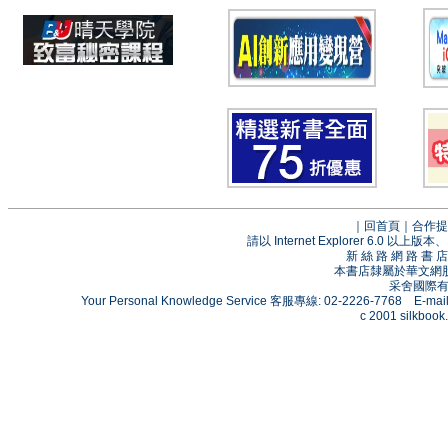
｜
回首頁
｜
合作提
請以 Internet Explorer 6.0
新 絲 路 網 路 
本書店隸屬於華文網
采舍國際有限
Your Personal Knowledge Service 客服專線: 02-2226-7768 E-mai
c 2001 silkbook.