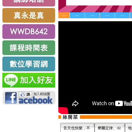
—
—
—
—
—
音天也快樂，不
摩爾定律、AI
地