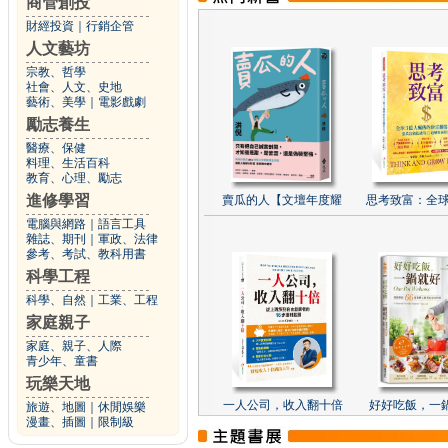
商管創投
財經投資
｜
行銷企管
人文藝坊
宗教、哲學
社會、人文、史地
藝術、美學
｜
電影戲劇
勵志養生
醫療、保健
料理、生活百科
教育、心理、勵志
進修學習
賣瓜的人【文壇年度耀
思考致富：全球
電腦與網路
｜
語言工具
雜誌、期刊
｜
軍政、法律
參考、考試、教科用書
科學工程
科學、自然
｜
工業、工程
家庭親子
家庭、親子、人際
青少年、童書
玩樂天地
一人公司，收入翻十倍
好好吃飯，一
旅遊、地圖
｜
休閒娛樂
漫畫、插圖
｜
限制級