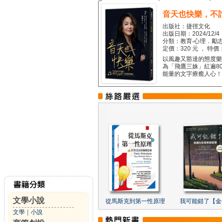
音天也快樂，不
出版社：捷徑文化
出版日期：2024/12/4
分類：教育‧心理．勵志
定價：320 元 ， 特價
以風趣又豁達的態度樂觀
為「飛鷹三姝」紅遍8
能量的文字療癒人心！...
文學小說
從馬斯克到第一性原理
我可能錯了【金
文學
｜
小說