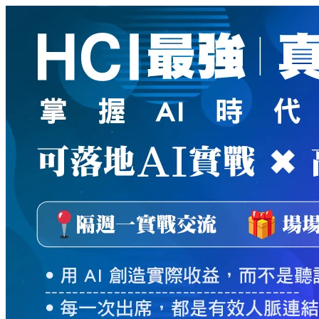
新
絲
路
網
路
書
店
-
知
識