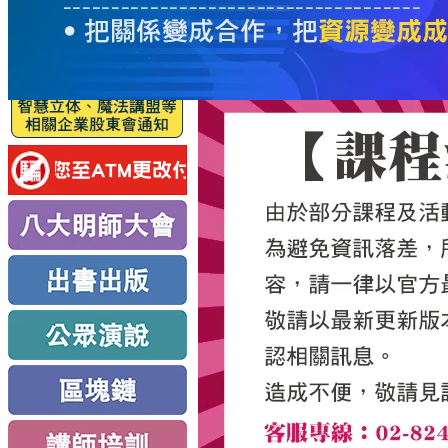
服
務
新
思
路