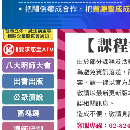
服
務
新
思
路