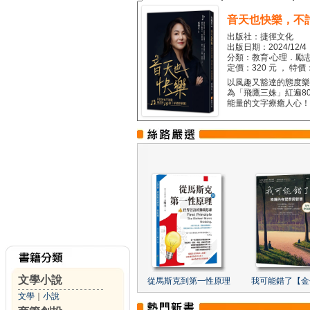
音天也快樂，不
出版社：捷徑文化
出版日期：2024/12/4
分類：教育‧心理．勵志
定價：320 元 ， 特價
以風趣又豁達的態度樂觀
為「飛鷹三姝」紅遍8
能量的文字療癒人心！...
文學小說
從馬斯克到第一性原理
我可能錯了【金
文學
｜
小說