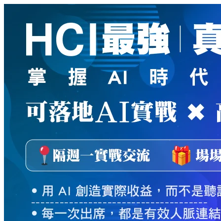
新
絲
路
網
路
書
店
-
知
識