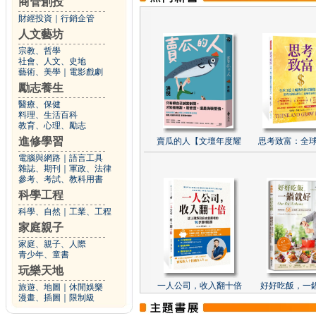
商管創投
財經投資
｜
行銷企管
人文藝坊
宗教、哲學
社會、人文、史地
藝術、美學
｜
電影戲劇
勵志養生
醫療、保健
料理、生活百科
教育、心理、勵志
進修學習
賣瓜的人【文壇年度耀
思考致富：全球
電腦與網路
｜
語言工具
雜誌、期刊
｜
軍政、法律
參考、考試、教科用書
科學工程
科學、自然
｜
工業、工程
家庭親子
家庭、親子、人際
青少年、童書
玩樂天地
一人公司，收入翻十倍
好好吃飯，一
旅遊、地圖
｜
休閒娛樂
漫畫、插圖
｜
限制級