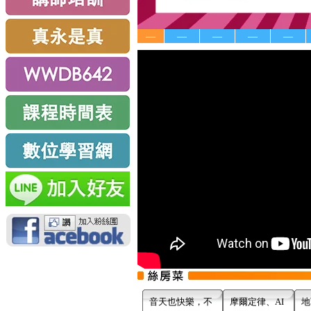
—
—
—
—
—
音天也快樂，不
摩爾定律、AI
地