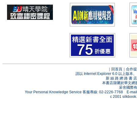
｜
回首頁
｜
合作提
請以 Internet Explorer 6.0
新 絲 路 網 路 
本書店隸屬於華文網
采舍國際有限
Your Personal Knowledge Service 客服專線: 02-2226-7768 E-mai
c 2001 silkbook.