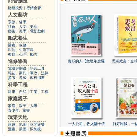
商管創投
財經投資
｜
行銷企管
人文藝坊
宗教、哲學
社會、人文、史地
藝術、美學
｜
電影戲劇
勵志養生
醫療、保健
料理、生活百科
教育、心理、勵志
進修學習
賣瓜的人【文壇年度耀
思考致富：全球
電腦與網路
｜
語言工具
雜誌、期刊
｜
軍政、法律
參考、考試、教科用書
科學工程
科學、自然
｜
工業、工程
家庭親子
家庭、親子、人際
青少年、童書
玩樂天地
一人公司，收入翻十倍
好好吃飯，一
旅遊、地圖
｜
休閒娛樂
漫畫、插圖
｜
限制級