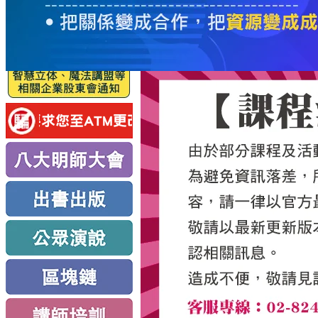
服
務
新
思
路