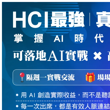
新
絲
路
網
路
書
店
-
知
識