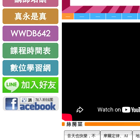
—
—
—
—
—
音天也快樂，不
摩爾定律、AI
地