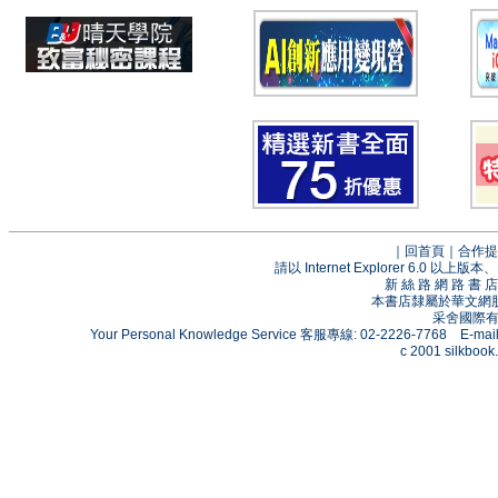
｜
回首頁
｜
合作提
請以 Internet Explorer 6.0
新 絲 路 網 路 
本書店隸屬於華文網
采舍國際有限
Your Personal Knowledge Service 客服專線: 02-2226-7768 E-mai
c 2001 silkbook.