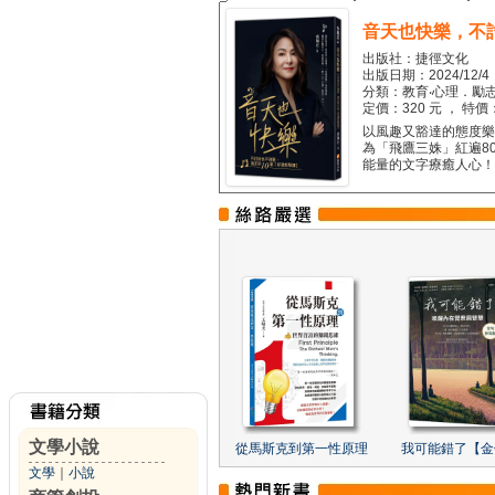
音天也快樂，不
出版社：捷徑文化
出版日期：2024/12/4
分類：教育‧心理．勵志
定價：320 元 ， 特價
以風趣又豁達的態度樂觀
為「飛鷹三姝」紅遍8
能量的文字療癒人心！...
文學小說
從馬斯克到第一性原理
我可能錯了【金
文學
｜
小說