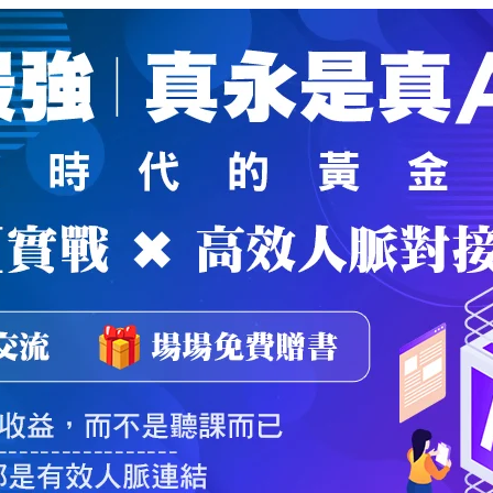
魔法弟子
｜
自