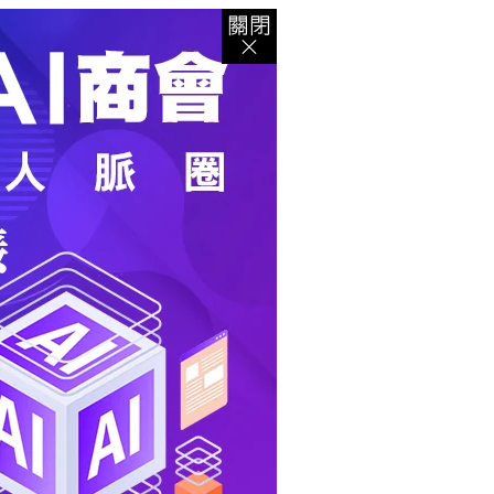
登入
｜
註冊
｜
會員中心
｜
結帳
｜
培訓課程
資出版
｜
電子書
｜
客服中心
｜
智慧型立体會員