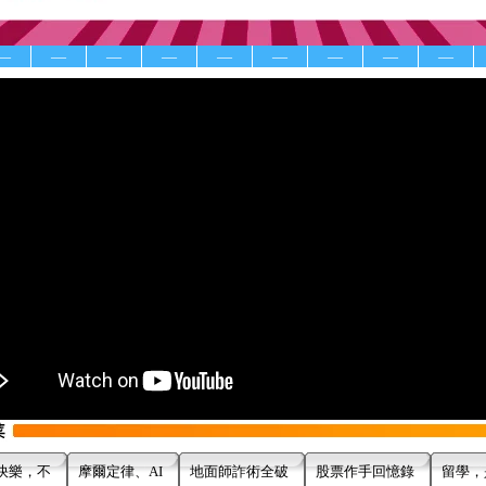
—
—
—
—
—
—
—
—
—
快樂，不
摩爾定律、AI
地面師詐術全破
股票作手回憶錄
留學，