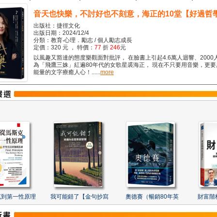
音天也快樂，不討好也不刻意，海正的10堂【好過哲
出版社：捷徑文化
出版日期：2024/12/4
分類：教育‧心理．勵志 / 個人勵志成長
定價：320 元 ， 特價：
77
折
246
元
以風趣又豁達的態度樂觀面對批評， 在臉書上引起4.6萬人迴響、2000
為「飛鷹三姝」紅遍80年代的女歌星裘海正， 現在不只要用音樂，更
能量的文字療癒人心！......
more
克到第一性原理
我可能錯了【金句抄寫
奧德賽（暢銷80年英
財富階