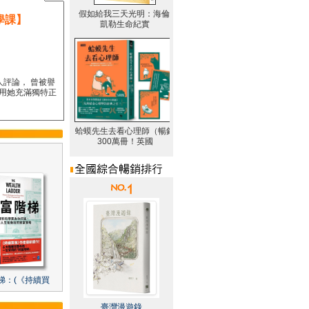
學課】
人評論， 曾被譽
要用她充滿獨特正
梯：(《持續買
臺灣漫遊錄