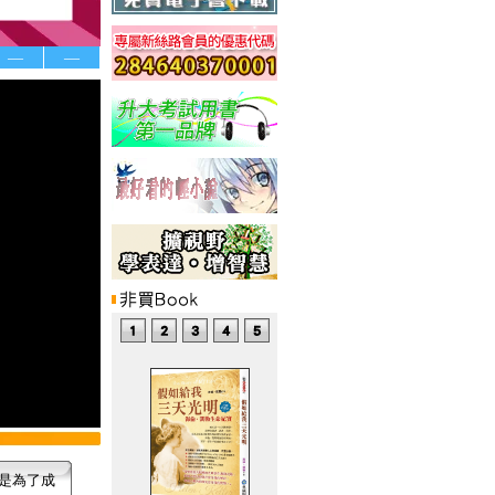
—
—
是為了成