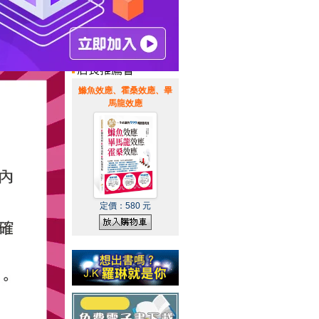
惠通知
|
霹靂英雄音樂精選
|
鰷魚效應、霍桑效應、畢
馬龍效應
定價：
580
元