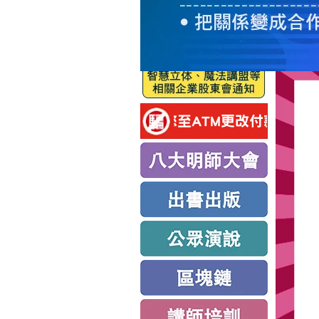
服
務
新
思
路