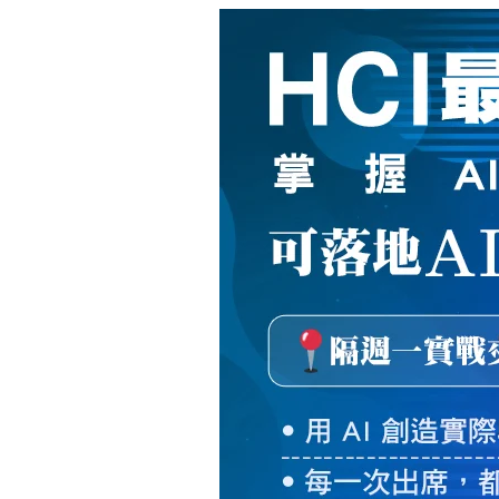
新
絲
路
網
路
書
店
-
知
識