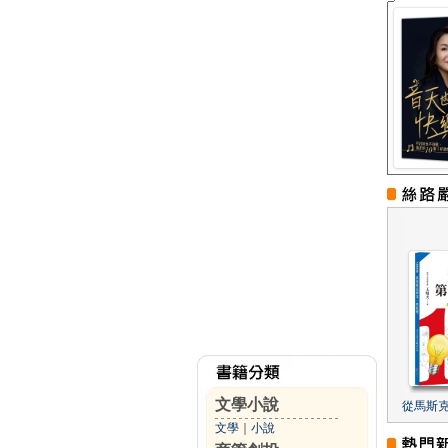
文學小說
從馬斯
文學
｜
小說