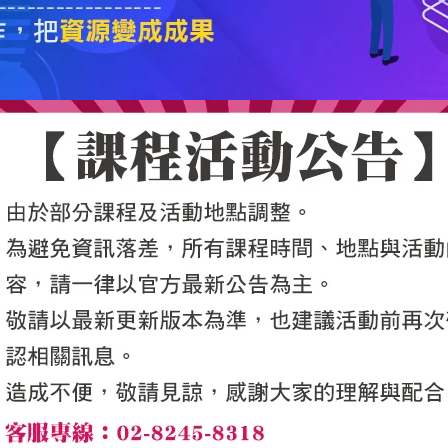
5050魔法眾籌
|
NG書城
|
國際級品牌課程
|
優