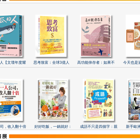
人【文壇年度耀
思考致富：全球3億人
高功能倖存者：如果不
今天也是
司，收入翻十倍
好好吃飯，一鍋就好：
成語不只是四個字：親
新手歐洲