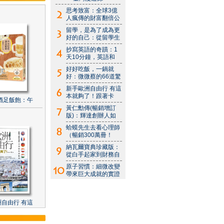
思考致富：全球3億
人瘋傳的財富翻倍公
留學，是為了成為更
好的自己：從留學生
抄寫英語的奇蹟：1
天10分鐘，英語和
好好吃飯，一鍋就
好：微微蔡的66道驚
新手歐洲自由行 有這
本就夠了！跟著卡
酒足飯飽：午
黃仁勳傳(暢銷增訂
版)：輝達創辦人如
蛤蟆先生去看心理師
（暢銷300萬冊！
納瓦爾寶典珍藏版：
從白手起家到財務自
原子習慣：細微改變
帶來巨大成就的實證
自由行 有這