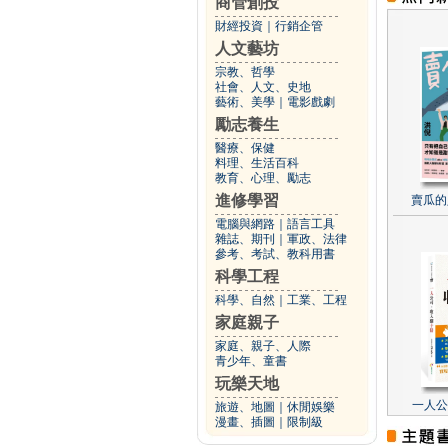
商管創投
財經投資
｜
行銷企管
人文藝坊
宗教、哲學
社會、人文、史地
藝術、美學
｜
電影戲劇
勵志養生
醫療、保健
料理、生活百科
教育、心理、勵志
進修學習
賣瓜的
電腦與網路
｜
語言工具
雜誌、期刊
｜
軍政、法律
參考、考試、教科用書
科學工程
科學、自然
｜
工業、工程
家庭親子
家庭、親子、人際
青少年、童書
玩樂天地
一人公
旅遊、地圖
｜
休閒娛樂
漫畫、插圖
｜
限制級