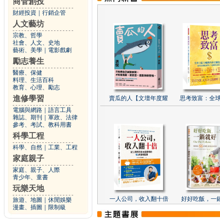
商管創投
財經投資
｜
行銷企管
人文藝坊
宗教、哲學
社會、人文、史地
藝術、美學
｜
電影戲劇
勵志養生
醫療、保健
料理、生活百科
教育、心理、勵志
進修學習
賣瓜的人【文壇年度耀
思考致富：全球
電腦與網路
｜
語言工具
雜誌、期刊
｜
軍政、法律
參考、考試、教科用書
科學工程
科學、自然
｜
工業、工程
家庭親子
家庭、親子、人際
青少年、童書
玩樂天地
一人公司，收入翻十倍
好好吃飯，一
旅遊、地圖
｜
休閒娛樂
漫畫、插圖
｜
限制級