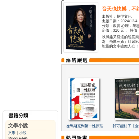
音天也快樂，不
出版社：捷徑文化
出版日期：2024/12/4
分類：教育‧心理．勵志
定價：320 元 ， 特價
以風趣又豁達的態度樂觀
為「飛鷹三姝」紅遍8
能量的文字療癒人心！...
文學小說
從馬斯克到第一性原理
我可能錯了【金
文學
｜
小說