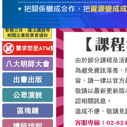
服
務
新
思
路