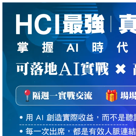
新
絲
路
網
路
書
店
-
知
識