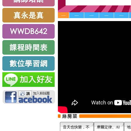
—
—
—
—
—
音天也快樂，不
摩爾定律、AI
地