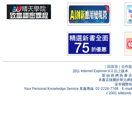
｜
回首頁
｜
合作提
請以 Internet Explorer 6.0
新 絲 路 網 路 
本書店隸屬於華文網
采舍國際有限
Your Personal Knowledge Service 客服專線: 02-2226-7768 E-mai
c 2001 silkbook.