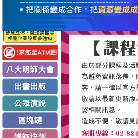
服
務
新
思
路