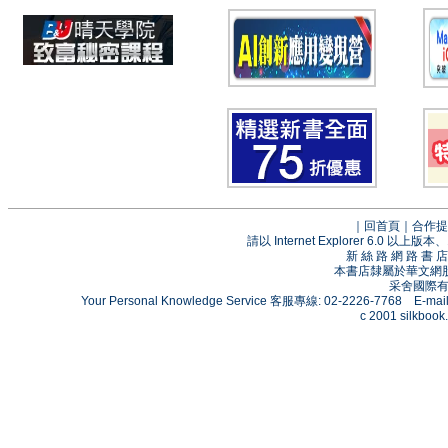
｜
回首頁
｜
合作提
請以 Internet Explorer 6.0
新 絲 路 網 路 
本書店隸屬於華文網
采舍國際有限
Your Personal Knowledge Service 客服專線: 02-2226-7768 E-mai
c 2001 silkbook.