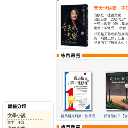
音天也快樂，不
出版社：捷徑文化
出版日期：2024/12/4
分類：教育‧心理．勵志
定價：320 元 ， 特價
以風趣又豁達的態度樂觀
為「飛鷹三姝」紅遍8
能量的文字療癒人心！...
文學小說
從馬斯克到第一性原理
我可能錯了【金
文學
｜
小說