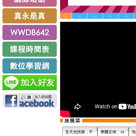
—
—
—
—
—
音天也快樂，不
摩爾定律、AI
地