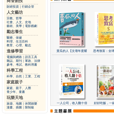
商管創投
財經投資
｜
行銷企管
人文藝坊
宗教、哲學
社會、人文、史地
藝術、美學
｜
電影戲劇
勵志養生
醫療、保健
料理、生活百科
教育、心理、勵志
進修學習
賣瓜的人【文壇年度耀
思考致富：全球
電腦與網路
｜
語言工具
雜誌、期刊
｜
軍政、法律
參考、考試、教科用書
科學工程
科學、自然
｜
工業、工程
家庭親子
家庭、親子、人際
青少年、童書
玩樂天地
一人公司，收入翻十倍
好好吃飯，一
旅遊、地圖
｜
休閒娛樂
漫畫、插圖
｜
限制級