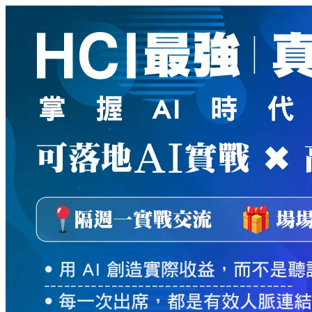
新
絲
路
網
路
書
店
-
知
識