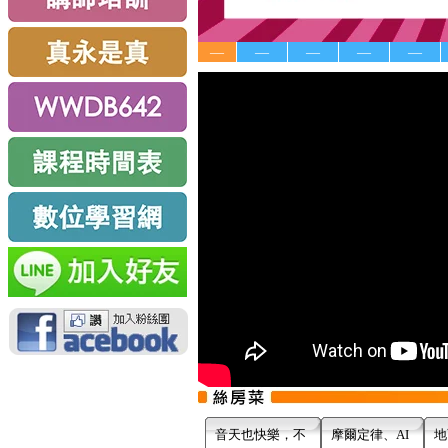
—
—
—
—
—
音天也快樂，不
摩爾定律、AI
地