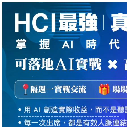
新
絲
路
網
路
書
店
-
知
識