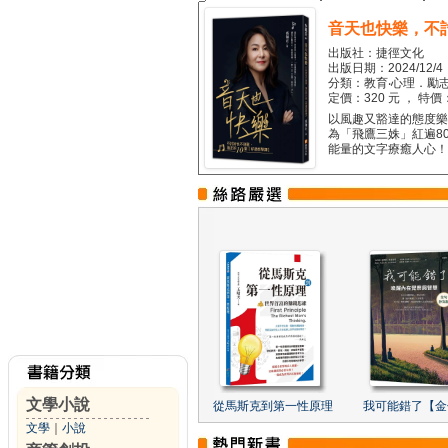
音天也快樂，不
出版社：捷徑文化
出版日期：2024/12/4
分類：教育‧心理．勵志
定價：320 元 ， 特價
以風趣又豁達的態度樂觀
為「飛鷹三姝」紅遍8
能量的文字療癒人心！...
文學小說
從馬斯克到第一性原理
我可能錯了【金
文學
｜
小說