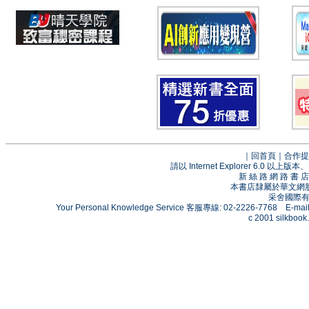
｜
回首頁
｜
合作提
請以 Internet Explorer 6.0
新 絲 路 網 路 
本書店隸屬於華文網
采舍國際有限
Your Personal Knowledge Service 客服專線: 02-2226-7768 E-mai
c 2001 silkbook.