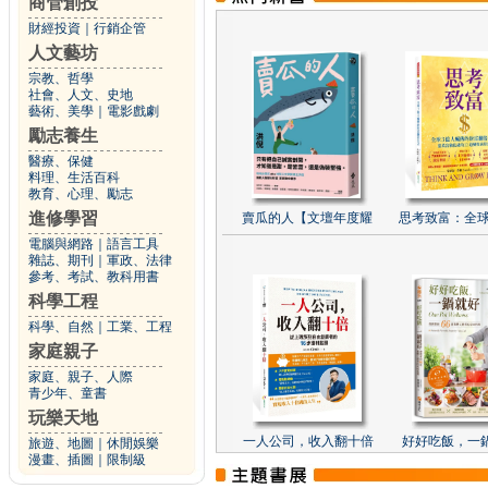
商管創投
財經投資
｜
行銷企管
人文藝坊
宗教、哲學
社會、人文、史地
藝術、美學
｜
電影戲劇
勵志養生
醫療、保健
料理、生活百科
教育、心理、勵志
進修學習
賣瓜的人【文壇年度耀
思考致富：全球
電腦與網路
｜
語言工具
雜誌、期刊
｜
軍政、法律
參考、考試、教科用書
科學工程
科學、自然
｜
工業、工程
家庭親子
家庭、親子、人際
青少年、童書
玩樂天地
一人公司，收入翻十倍
好好吃飯，一
旅遊、地圖
｜
休閒娛樂
漫畫、插圖
｜
限制級