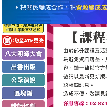
服
務
新
思
路