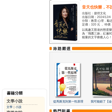
音天也快樂，不
出版社：捷徑文化
出版日期：2024/12/4
分類：教育‧心理．勵志
定價：320 元 ， 特價
以風趣又豁達的態度樂觀
為「飛鷹三姝」紅遍8
能量的文字療癒人心！...
文學小說
從馬斯克到第一性原理
我可能錯了【金
文學
｜
小說