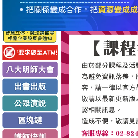
服
務
新
思
路