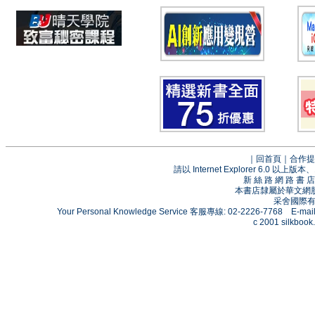
｜
回首頁
｜
合作提
請以 Internet Explorer 6.0
新 絲 路 網 路 
本書店隸屬於華文網
采舍國際有限
Your Personal Knowledge Service 客服專線: 02-2226-7768 E-mai
c 2001 silkbook.