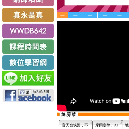
—
—
—
—
—
音天也快樂，不
摩爾定律、AI
地