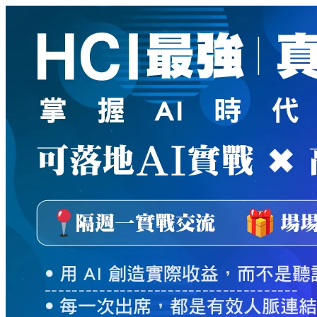
新
絲
路
網
路
書
店
-
知
識