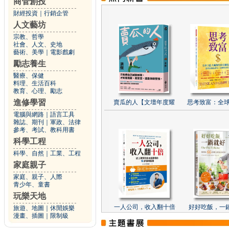
商管創投
財經投資
｜
行銷企管
人文藝坊
宗教、哲學
社會、人文、史地
藝術、美學
｜
電影戲劇
勵志養生
醫療、保健
料理、生活百科
教育、心理、勵志
進修學習
賣瓜的人【文壇年度耀
思考致富：全球
電腦與網路
｜
語言工具
雜誌、期刊
｜
軍政、法律
參考、考試、教科用書
科學工程
科學、自然
｜
工業、工程
家庭親子
家庭、親子、人際
青少年、童書
玩樂天地
一人公司，收入翻十倍
好好吃飯，一
旅遊、地圖
｜
休閒娛樂
漫畫、插圖
｜
限制級