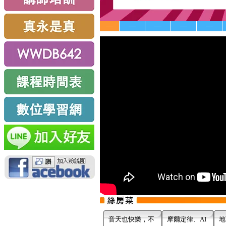
—
—
—
—
—
音天也快樂，不
摩爾定律、AI
地