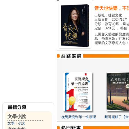
音天也快樂，不
出版社：捷徑文化
出版日期：2024/12/4
分類：教育‧心理．勵志
定價：320 元 ， 特價
以風趣又豁達的態度樂觀
為「飛鷹三姝」紅遍8
能量的文字療癒人心！...
文學小說
從馬斯克到第一性原理
我可能錯了【金
文學
｜
小說