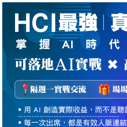
新
絲
路
網
路
書
店
-
知
識