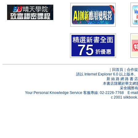
｜
回首頁
｜
合作提
請以 Internet Explorer 6.0
新 絲 路 網 路 
本書店隸屬於華文網
采舍國際有限
Your Personal Knowledge Service 客服專線: 02-2226-7768 E-mai
c 2001 silkbook.