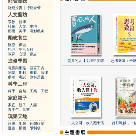
商管創投
財經投資
｜
行銷企管
人文藝坊
宗教、哲學
社會、人文、史地
藝術、美學
｜
電影戲劇
勵志養生
醫療、保健
料理、生活百科
教育、心理、勵志
進修學習
賣瓜的人【文壇年度耀
思考致富：全球
電腦與網路
｜
語言工具
雜誌、期刊
｜
軍政、法律
參考、考試、教科用書
科學工程
科學、自然
｜
工業、工程
家庭親子
家庭、親子、人際
青少年、童書
玩樂天地
一人公司，收入翻十倍
好好吃飯，一
旅遊、地圖
｜
休閒娛樂
漫畫、插圖
｜
限制級