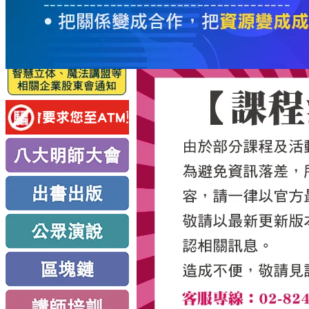
服
務
新
思
路