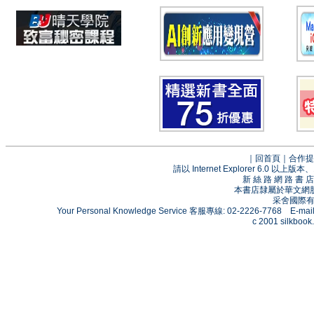
｜
回首頁
｜
合作提
請以 Internet Explorer 6.0
新 絲 路 網 路 
本書店隸屬於華文網
采舍國際有限
Your Personal Knowledge Service 客服專線: 02-2226-7768 E-mai
c 2001 silkbook.