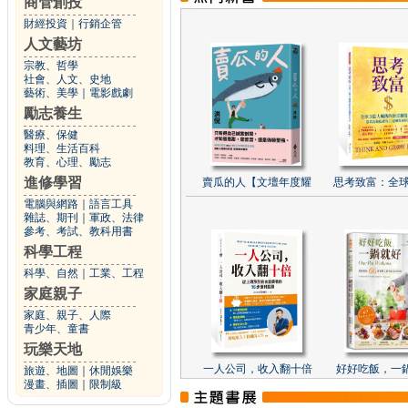
商管創投
財經投資
｜
行銷企管
人文藝坊
宗教、哲學
社會、人文、史地
藝術、美學
｜
電影戲劇
勵志養生
醫療、保健
料理、生活百科
教育、心理、勵志
進修學習
賣瓜的人【文壇年度耀
思考致富：全球
電腦與網路
｜
語言工具
雜誌、期刊
｜
軍政、法律
參考、考試、教科用書
科學工程
科學、自然
｜
工業、工程
家庭親子
家庭、親子、人際
青少年、童書
玩樂天地
一人公司，收入翻十倍
好好吃飯，一
旅遊、地圖
｜
休閒娛樂
漫畫、插圖
｜
限制級