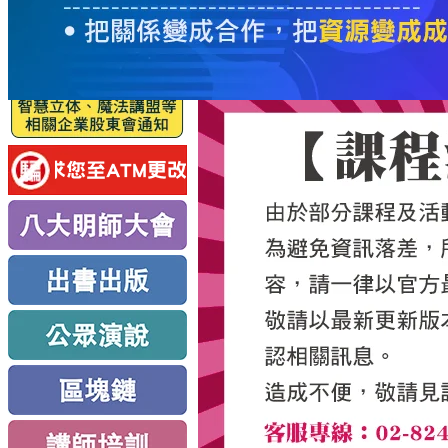
服
務
新
思
路