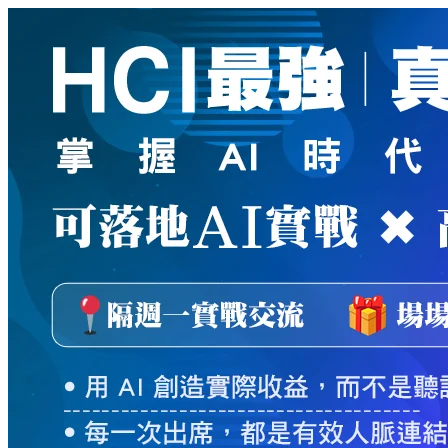
新
絲
路
網
路
書
店
-
知
識