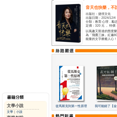
音天也快樂，不
出版社：捷徑文化
出版日期：2024/12/4
分類：教育‧心理．勵志
定價：320 元 ， 特價
以風趣又豁達的態度樂觀
為「飛鷹三姝」紅遍8
能量的文字療癒人心！...
文學小說
從馬斯克到第一性原理
我可能錯了【金
文學
｜
小說