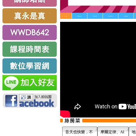
—
—
—
—
—
音天也快樂，不
摩爾定律、AI
地