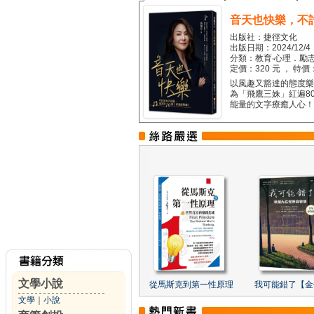
音天也快樂，不
出版社：捷徑文化
出版日期：2024/12/4
分類：教育‧心理．勵志
定價：320 元 ， 特價
以風趣又豁達的態度樂觀
為「飛鷹三姝」紅遍8
能量的文字療癒人心！...
文學小說
從馬斯克到第一性原理
我可能錯了【金
文學
｜
小說