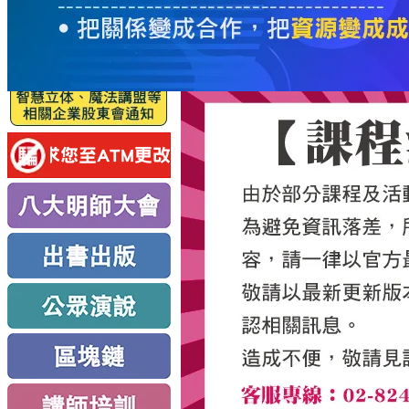
服
務
新
思
路