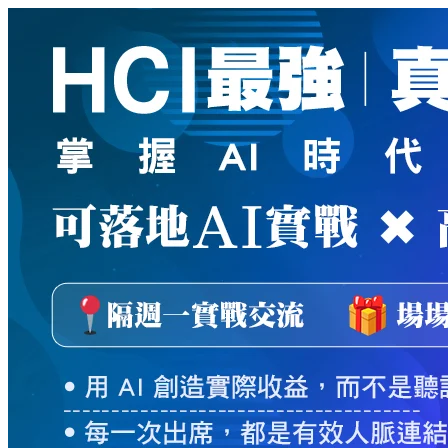
新
絲
路
網
路
書
店
-
知
識