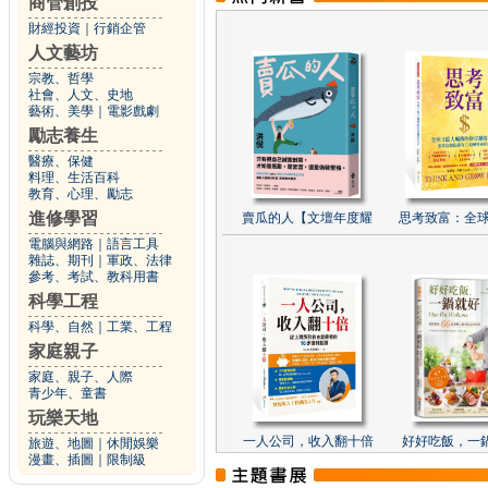
商管創投
財經投資
｜
行銷企管
人文藝坊
宗教、哲學
社會、人文、史地
藝術、美學
｜
電影戲劇
勵志養生
醫療、保健
料理、生活百科
教育、心理、勵志
進修學習
賣瓜的人【文壇年度耀
思考致富：全球
電腦與網路
｜
語言工具
雜誌、期刊
｜
軍政、法律
參考、考試、教科用書
科學工程
科學、自然
｜
工業、工程
家庭親子
家庭、親子、人際
青少年、童書
玩樂天地
一人公司，收入翻十倍
好好吃飯，一
旅遊、地圖
｜
休閒娛樂
漫畫、插圖
｜
限制級