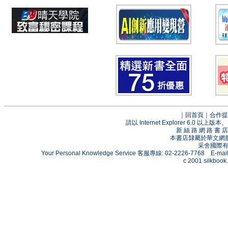
｜
回首頁
｜
合作提
請以 Internet Explorer 6.0
新 絲 路 網 路 
本書店隸屬於華文網
采舍國際有限
Your Personal Knowledge Service 客服專線: 02-2226-7768 E-mai
c 2001 silkbook.