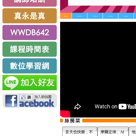
—
—
—
—
—
音天也快樂，不
摩爾定律、AI
地