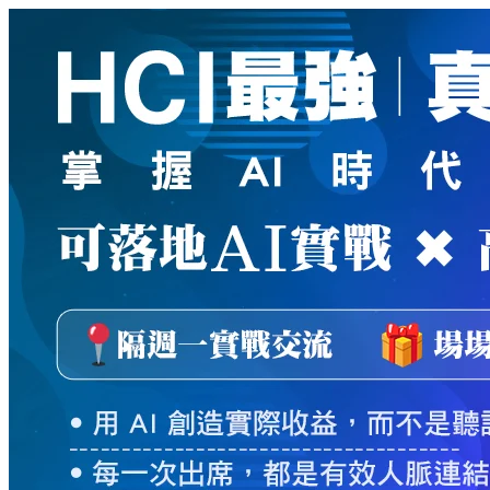
新
絲
路
網
路
書
店
-
知
識