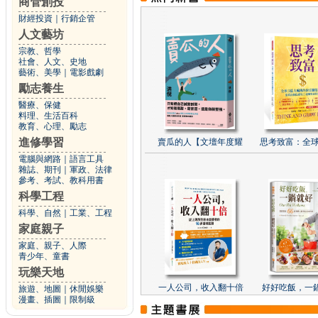
商管創投
財經投資
｜
行銷企管
人文藝坊
宗教、哲學
社會、人文、史地
藝術、美學
｜
電影戲劇
勵志養生
醫療、保健
料理、生活百科
教育、心理、勵志
進修學習
賣瓜的人【文壇年度耀
思考致富：全球
電腦與網路
｜
語言工具
雜誌、期刊
｜
軍政、法律
參考、考試、教科用書
科學工程
科學、自然
｜
工業、工程
家庭親子
家庭、親子、人際
青少年、童書
玩樂天地
一人公司，收入翻十倍
好好吃飯，一
旅遊、地圖
｜
休閒娛樂
漫畫、插圖
｜
限制級