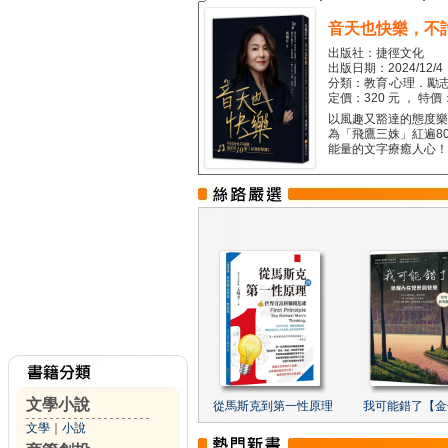
音天也快樂，不
出版社：捷徑文化
出版日期：2024/12/4
分類：教育‧心理．勵志
定價：320 元 ， 特價
以風趣又豁達的態度樂觀
為「飛鷹三姝」紅遍8
能量的文字療癒人心！...
文學小說
從馬斯克到第一性原理
我可能錯了【金
文學
｜
小說