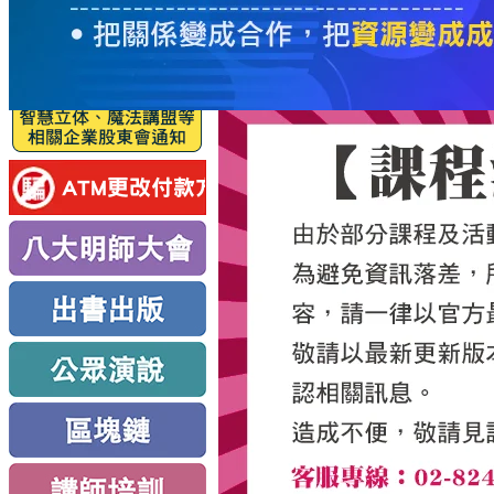
服
務
新
思
路