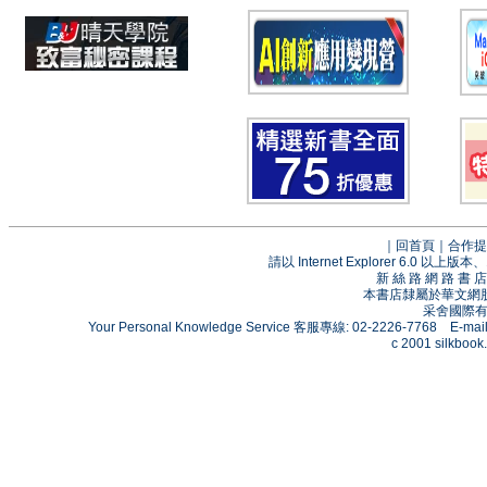
｜
回首頁
｜
合作提
請以 Internet Explorer 6.0
新 絲 路 網 路 
本書店隸屬於華文網
采舍國際有限
Your Personal Knowledge Service 客服專線: 02-2226-7768 E-mai
c 2001 silkbook.