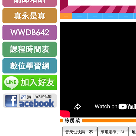
—
—
—
—
—
音天也快樂，不
摩爾定律、AI
地