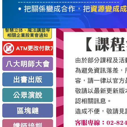
服
務
新
思
路