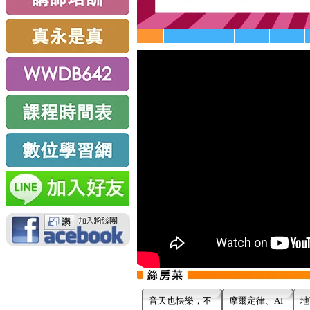
—
—
—
—
—
音天也快樂，不
摩爾定律、AI
地