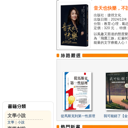
音天也快樂，不
出版社：捷徑文化
出版日期：2024/12/4
分類：教育‧心理．勵志
定價：320 元 ， 特價
以風趣又豁達的態度樂觀
為「飛鷹三姝」紅遍8
能量的文字療癒人心！...
文學小說
從馬斯克到第一性原理
我可能錯了【金
文學
｜
小說