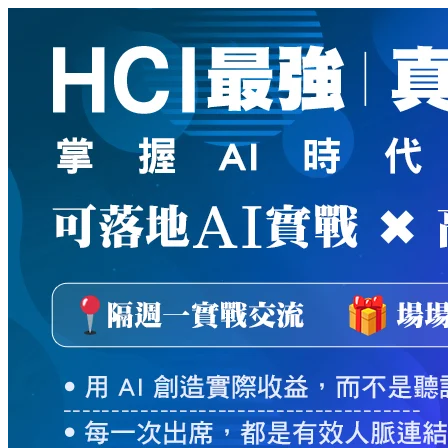
新
絲
路
網
路
書
店
-
知
識