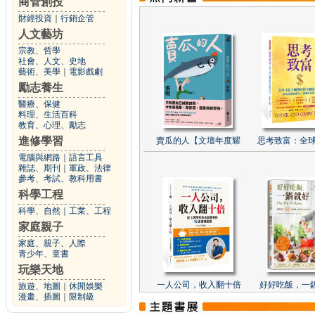
商管創投
財經投資
｜
行銷企管
人文藝坊
宗教、哲學
社會、人文、史地
藝術、美學
｜
電影戲劇
勵志養生
醫療、保健
料理、生活百科
教育、心理、勵志
進修學習
賣瓜的人【文壇年度耀
思考致富：全球
電腦與網路
｜
語言工具
雜誌、期刊
｜
軍政、法律
參考、考試、教科用書
科學工程
科學、自然
｜
工業、工程
家庭親子
家庭、親子、人際
青少年、童書
玩樂天地
一人公司，收入翻十倍
好好吃飯，一
旅遊、地圖
｜
休閒娛樂
漫畫、插圖
｜
限制級