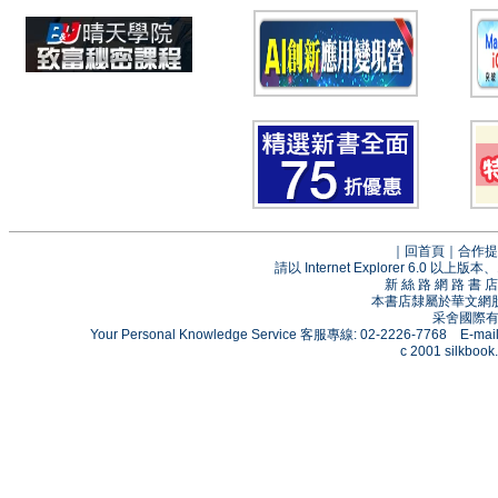
｜
回首頁
｜
合作提
請以 Internet Explorer 6.0
新 絲 路 網 路 
本書店隸屬於華文網
采舍國際有限
Your Personal Knowledge Service 客服專線: 02-2226-7768 E-mai
c 2001 silkbook.